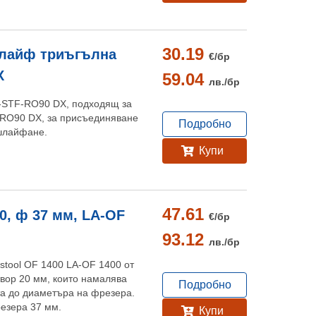
30.19
шлайф триъгълна
€/
бр
X
59.04
лв./
бр
-STF-RO90 DX, подходящ за
 RO90 DX, за присъединяване
Подробно
 шлайфане.
Купи
47.61
0, ф 37 мм, LA-OF
€/
бр
93.12
лв./
бр
stool OF 1400 LA-OF 1400 от
твор 20 мм, които намалява
Подробно
а до диаметъра на фрезера.
езера 37 мм.
Купи