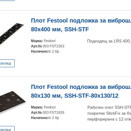
Плот Festool подложка за вибро
80х400 мм, SSH-STF
Марка:
Festool
Подходящ за LRS 400
Арт.№
003 FST1563
Наличност:
2 бр
реглед
Плот Festool подложка за вибро
80x130 мм, SSH-STF-80x130/12
Марка:
Festool
Работен плот SSH-ST
Арт.№
003 FST1826
покритие StickFix за 
Наличност:
2 бр
перфорирана с 12 отв
реглед