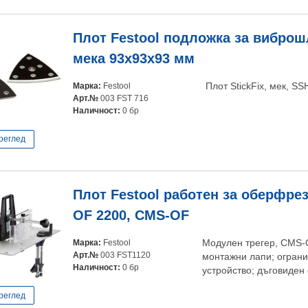
Плот Festool подложка за вибро
мека 93x93x93 мм
Марка:
Festool
Плот StickFix, мек, S
Арт.№
003 FST 716
Наличност:
0 бр
реглед
Плот Festool работен за оберфрез
OF 2200, CMS-OF
Марка:
Festool
Модулен трегер, CMS-O
Арт.№
003 FST1120
монтажни лапи; oграни
Наличност:
0 бр
устройство; дъговиден
реглед