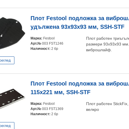
Плот Festool подложка за вибро
удължена 93x93x93 мм, SSH-STF
Марка:
Festool
Плот работен триъгъле
Арт.№
003 FST1246
размери 93х93х93 мм.
Наличност:
2 бр
виброшлайф.
реглед
Плот Festool подложка за вибро
115х221 мм, SSH-STF
Марка:
Festool
Плот работен StickFix
Арт.№
003 FST1369
велкро
Наличност:
2 бр
реглед