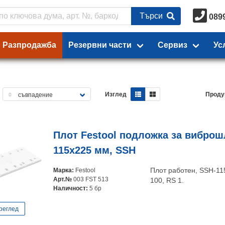
Търси
089
Разпродажба
Резервни части
Сервиз
Ус
Изглед
Проду
Плот Festool подложка за вибро
115x225 мм, SSH
Марка:
Festool
Плот работен, SSH-115
Арт.№
003 FST 513
100, RS 1.
Наличност:
5 бр
реглед