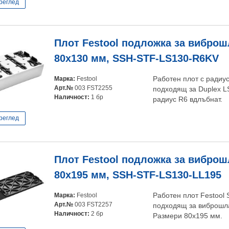
реглед
Плот Festool подложка за вибро
80x130 мм, SSH-STF-LS130-R6KV
Марка:
Festool
Работен плот с радиу
Арт.№
003 FST2255
подходящ за Duplex L
Наличност:
1 бр
радиус R6 вдлъбнат.
реглед
Плот Festool подложка за вибро
80x195 мм, SSH-STF-LS130-LL195
Марка:
Festool
Работен плот Festool
Арт.№
003 FST2257
подходящ за виброшла
Наличност:
2 бр
Размери 80x195 мм.