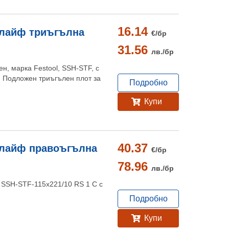
16.14
шлайф триъгълна
€/
бр
31.56
лв./
бр
н, марка Festool, SSH-STF, с
 Подложен триъгълен плот за
Подробно
Купи
40.37
шлайф правоъгълна
€/
бр
78.96
лв./
бр
, SSH-STF-115x221/10 RS 1 C с
Подробно
Купи