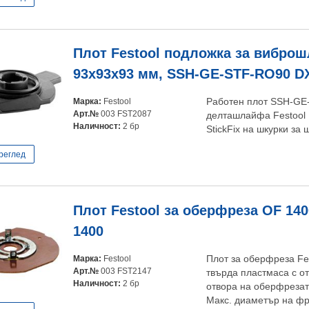
Плот Festool подложка за вибро
93x93x93 мм, SSH-GE-STF-RO90 D
Марка:
Festool
Работен плот SSH-GE
Арт.№
003 FST2087
делташлайфа Festool
Наличност:
2 бр
StickFix на шкурки за
реглед
Плот Festool за оберфреза OF 140
1400
Марка:
Festool
Плот за оберфреза Fe
Арт.№
003 FST2147
твърда пластмаса с о
Наличност:
2 бр
отвора на оберфрезат
Макс. диаметър на фр