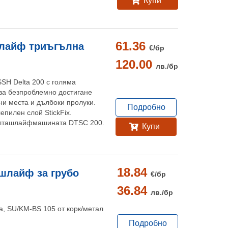
Купи
61.36
шлайф триъгълна
€/
бр
120.00
лв./
бр
SSH Delta 200 с голяма
 за безпроблемно достигане
ни места и дълбоки пролуки.
Подробно
епилен слой StickFix.
елташлайфмашината DTSC 200.
Купи
18.84
 шлайф за грубо
€/
бр
36.84
лв./
бр
, SU/KM-BS 105 от корк/метал
Подробно