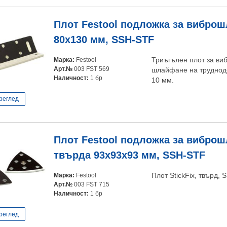
Плот Festool подложка за вибро
80x130 мм, SSH-STF
Марка:
Festool
Триъгълен плот за в
Арт.№
003 FST 569
шлайфане на труднодо
Наличност:
1 бр
10 мм.
реглед
Плот Festool подложка за вибро
твърда 93x93x93 мм, SSH-STF
Марка:
Festool
Плот StickFix, твърд,
Арт.№
003 FST 715
Наличност:
1 бр
реглед