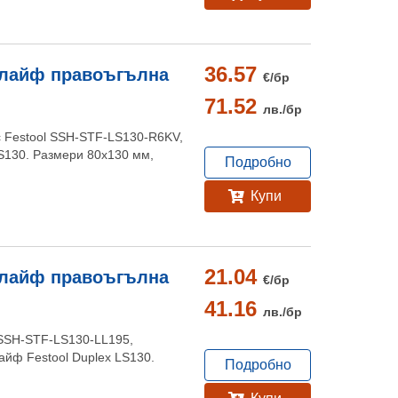
36.57
шлайф правоъгълна
€/
бр
71.52
лв./
бр
с Festool SSH-STF-LS130-R6KV,
S130. Размери 80x130 мм,
Подробно
Купи
21.04
шлайф правоъгълна
€/
бр
41.16
лв./
бр
 SSH-STF-LS130-LL195,
йф Festool Duplex LS130.
Подробно