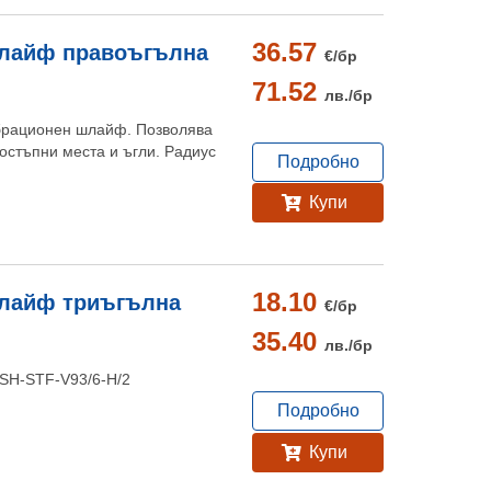
36.57
шлайф правоъгълна
€/
бр
71.52
лв./
бр
ибрационен шлайф. Позволява
стъпни места и ъгли. Радиус
Подробно
Купи
18.10
шлайф триъгълна
€/
бр
35.40
лв./
бр
 SSH-STF-V93/6-H/2
Подробно
Купи