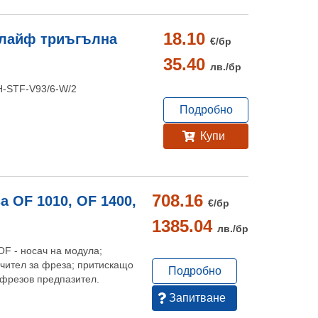
18.10
шлайф триъгълна
€/
бр
35.40
лв./
бр
SH-STF-V93/6-W/2
Подробно
Купи
708.16
а OF 1010, OF 1400,
€/
бр
1385.04
лв./
бр
F - носач на модула;
чител за фреза; притискащо
Подробно
 фрезов предпазител.
Запитване