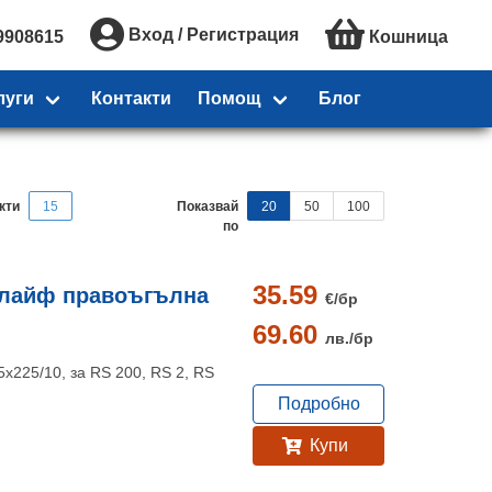
Вход / Регистрация
9908615
Кошница
луги
Контакти
Помощ
Блог
кти
15
Показвай
20
50
100
по
35.59
шлайф правоъгълна
€/
бр
69.60
лв./
бр
x225/10, за RS 200, RS 2, RS
Подробно
Купи