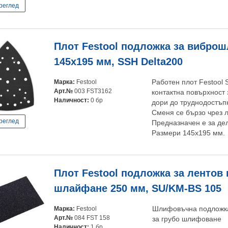
реглед
Плот Festool подложка за вибро
145х195 мм, SSH Delta200
Марка:
Festool
Работен плот Festool 
Арт.№
003 FST3162
контактна повърхност
Наличност:
0 бр
дори до труднодостъп
Сменя се бързо чрез л
реглед
Предназначен е за д
Размери 145х195 мм.
Плот Festool подложка за лентов
шлайфане 250 мм, SU/KM-BS 105
Марка:
Festool
Шлифовъчна подложка
Арт.№
084 FST 158
за грубо шлифоване
Наличност:
1 бр