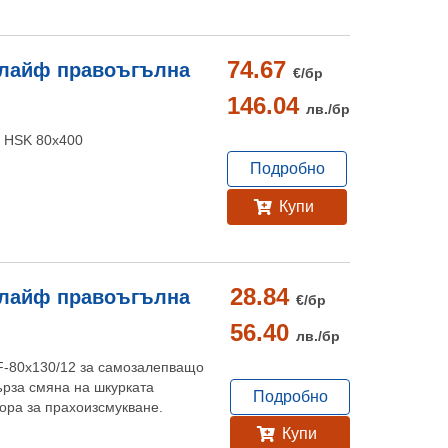
74.67
шлайф правоъгълна
€/
бр
146.04
лв./
бр
, HSK 80x400
Подробно
Купи
28.84
шлайф правоъгълна
€/
бр
56.40
лв./
бр
F-80x130/12 за самозалепващо
бърза смяна на шкурката
Подробно
ора за прахоизсмукване.
Купи