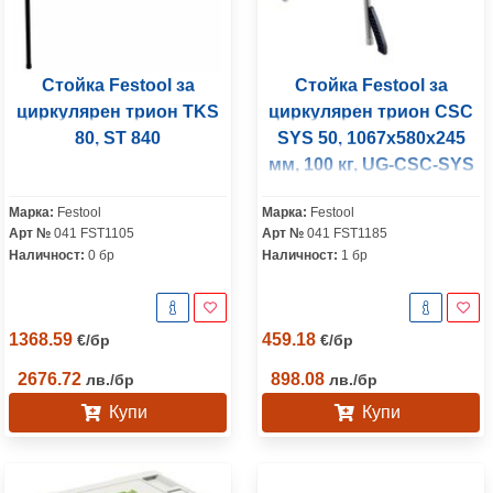
Стойка Festool за
Стойка Festool за
циркулярен трион TKS
циркулярен трион CSC
80, ST 840
SYS 50, 1067x580x245
мм, 100 кг, UG-CSC-SYS
Марка:
Festool
Марка:
Festool
Арт №
041 FST1105
Арт №
041 FST1185
Наличност:
0 бр
Наличност:
1 бр
1368.59
459.18
€
/
бр
€
/
бр
2676.72
898.08
лв.
/
бр
лв.
/
бр
Купи
Купи