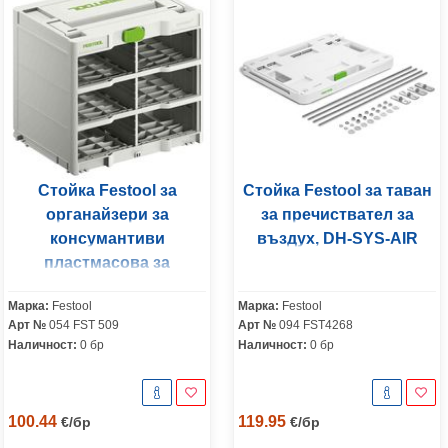
Стойка Festool за
Стойка Festool за таван
органайзери за
за пречиствател за
консумантиви
въздух, DH-SYS-AIR
пластмасова за
Systainer3 S 76 и MINI-
Марка:
Festool
Марка:
Festool
Systainer, 396x296x330
Арт №
054 FST 509
Арт №
094 FST4268
мм, 20 кг, бяла,
Наличност:
0 бр
Наличност:
0 бр
Systainer3 SYS3-RK/6 M
337
100.44
119.95
€
/
бр
€
/
бр