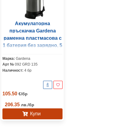
Акумулаторна
пръскачка Gardena
раменна пластмасова с
1 батерия без зарядно, 5
л, 4.2 V, 3 bar, EasyPump
Марка:
Gardena
Арт №
092 GRD 135
Наличност:
4 бр
105.50
€
/
бр
206.35
лв.
/
бр
Купи