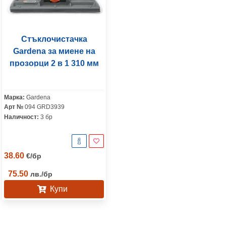
Стъклочистачка
Gardena за миене на
прозорци 2 в 1 310 мм
Марка:
Gardena
Арт №
094 GRD3939
Наличност:
3 бр
38.60
€
/
бр
75.50
лв.
/
бр
Купи