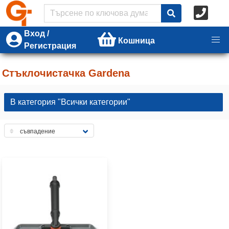
Вход /
Кошница
Регистрация
Стъклочистачка Gardena
В категория "Всички категории"