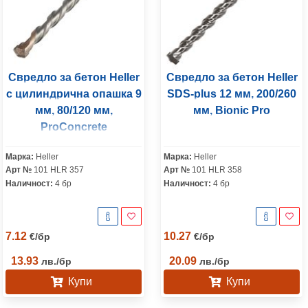
Свредло за бетон Heller
Свредло за бетон Heller
с цилиндрична опашка 9
SDS-plus 12 мм, 200/260
мм, 80/120 мм,
мм, Bionic Pro
ProConcrete
Марка:
Heller
Марка:
Heller
Арт №
101 HLR 357
Арт №
101 HLR 358
Наличност:
4 бр
Наличност:
4 бр
7.12
10.27
€
/
бр
€
/
бр
13.93
20.09
лв.
/
бр
лв.
/
бр
Купи
Купи