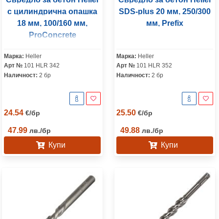
с цилиндрична опашка
SDS-plus 20 мм, 250/300
18 мм, 100/160 мм,
мм, Prefix
ProConcrete
Марка:
Heller
Марка:
Heller
Арт №
101 HLR 342
Арт №
101 HLR 352
Наличност:
2 бр
Наличност:
2 бр
24.54
25.50
€
/
бр
€
/
бр
47.99
49.88
лв.
/
бр
лв.
/
бр
Купи
Купи