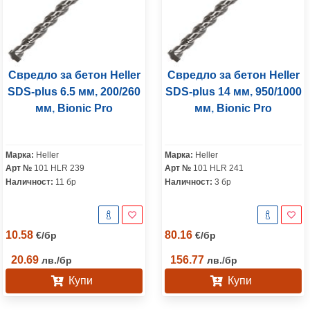
Свредло за бетон Heller
Свредло за бетон Heller
SDS-plus 6.5 мм, 200/260
SDS-plus 14 мм, 950/1000
мм, Bionic Pro
мм, Bionic Pro
Марка:
Heller
Марка:
Heller
Арт №
101 HLR 239
Арт №
101 HLR 241
Наличност:
11 бр
Наличност:
3 бр
10.58
80.16
€
/
бр
€
/
бр
20.69
156.77
лв.
/
бр
лв.
/
бр
Купи
Купи