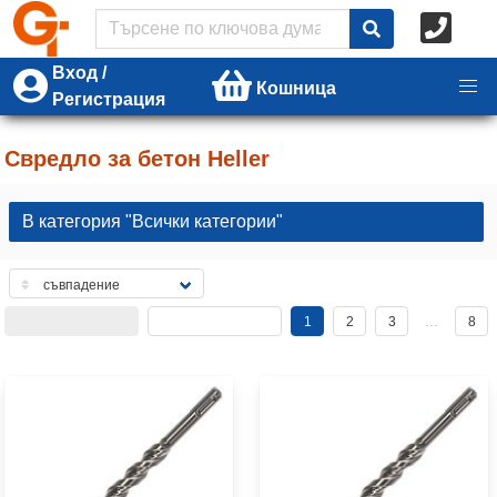
Вход /
Кошница
Регистрация
Свредло за бетон Heller
В категория "Всички категории"
1
2
3
…
8