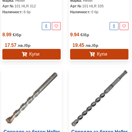
Марка:
Heller
Марка:
Heller
Арт №
101 HLR 312
Арт №
101 HLR 335
Наличност:
6 бр
Наличност:
0 бр
8.99
9.94
€
/
бр
€
/
бр
17.57
19.45
лв.
/
бр
лв.
/
бр
Купи
Купи
Свредло за бетон Heller
Свредло за бетон Heller