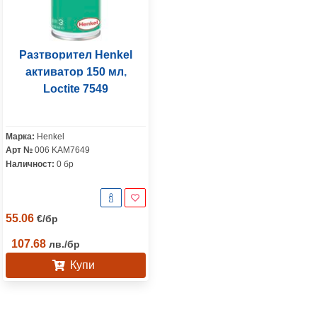
Разтворител Henkel
активатор 150 мл,
Loctite 7549
Марка:
Henkel
Арт №
006 KAM7649
Наличност:
0 бр
55.06
€
/
бр
107.68
лв.
/
бр
Купи