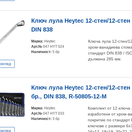
Ключ лула Heytec 12-стен/12-стен
DIN 838
Марка:
Heytec
Ключа лула 12-стен/12
Арт.№
047 HYT 024
хром-ванадиева стома
Наличност:
5 бр
стандарт DIN 838 / IS
дължина 285 мм.
реглед
Ключ лула Heytec 12-стен/12-стен
бр., DIN 838, R-50805-12-M
Марка:
Heytec
Комплект от 12 ключа 
Арт.№
047 HYT 033
изработени от хром-в
Наличност:
3 бр
покритие по стандарт 
ключове с размери 6x7
реглед
16x17, 18x19, 20x22, 