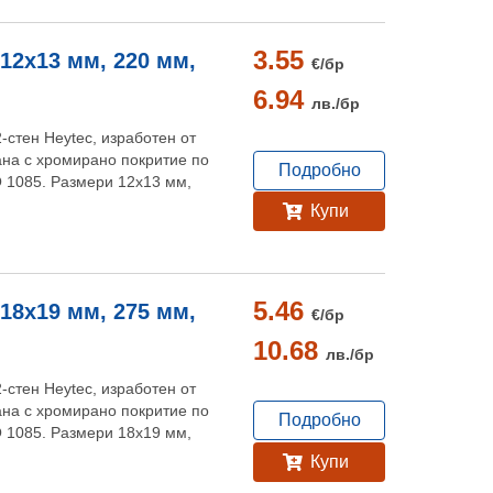
3.55
 12x13 мм, 220 мм,
€/
бр
6.94
лв./
бр
-стен Heytec, изработен от
на с хромирано покритие по
Подробно
O 1085. Размери 12х13 мм,
Купи
5.46
 18x19 мм, 275 мм,
€/
бр
10.68
лв./
бр
-стен Heytec, изработен от
на с хромирано покритие по
Подробно
O 1085. Размери 18х19 мм,
Купи