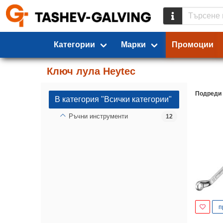
Категории
Марки
Промоции
Ключ лула Heytec
Подреди
В категория "Всички категории"
Ръчни инструменти
12
п