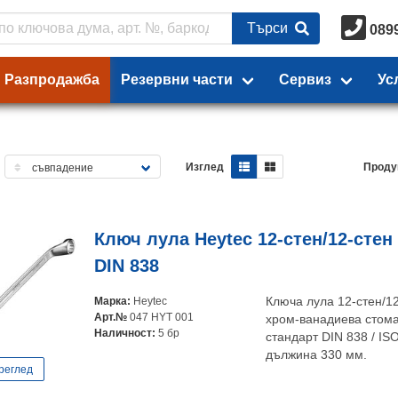
Търси
089
Разпродажба
Резервни части
Сервиз
Ус
Изглед
Проду
Ключ лула Heytec 12-стен/12-стен
DIN 838
Марка:
Heytec
Ключа лула 12-стен/12
Арт.№
047 HYT 001
хром-ванадиева стома
Наличност:
5 бр
стандарт DIN 838 / IS
дължина 330 мм.
реглед