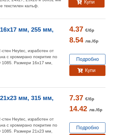
Купи
се текстилен калъф.
4.37
 16x17 мм, 255 мм,
€/
бр
8.54
лв./
бр
-стен Heytec, изработен от
на с хромирано покритие по
Подробно
O 1085. Размери 16х17 мм,
Купи
7.37
 21x23 мм, 315 мм,
€/
бр
14.42
лв./
бр
-стен Heytec, изработен от
на с хромирано покритие по
Подробно
O 1085. Размери 21х23 мм,