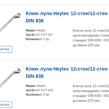
Ключ лула Heytec 12-стен/12-стен
DIN 838
Марка:
Heytec
Ключа лула 12-стен/12
Арт.№
047 HYT 007
хром-ванадиева стома
Наличност:
5 бр
стандарт DIN 838 / IS
дължина 220 мм.
реглед
Ключ лула Heytec 12-стен/12-стен
DIN 838
Марка:
Heytec
Ключа лула 12-стен/12
Арт.№
047 HYT 009
хром-ванадиева стома
Наличност:
4 бр
стандарт DIN 838 / IS
дължина 275 мм.
реглед