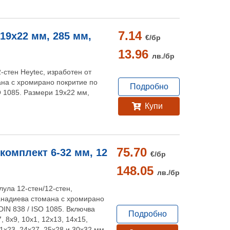
7.14
 19x22 мм, 285 мм,
€/
бр
13.96
лв./
бр
-стен Heytec, изработен от
на с хромирано покритие по
Подробно
O 1085. Размери 19х22 мм,
Купи
75.70
 комплект 6-32 мм, 12
€/
бр
148.05
лв./
бр
лула 12-стен/12-стен,
анадиева стомана с хромирано
DIN 838 / ISO 1085. Включва
Подробно
, 8x9, 10x1, 12x13, 14x15,
21x23, 24x27, 25x28 и 30x32 мм