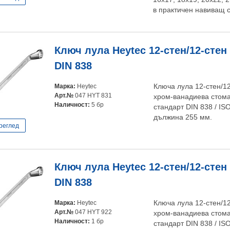
в практичен навиващ 
Ключ лула Heytec 12-стен/12-стен
DIN 838
Марка:
Heytec
Ключа лула 12-стен/12
Арт.№
047 HYT 831
хром-ванадиева стома
Наличност:
5 бр
стандарт DIN 838 / IS
дължина 255 мм.
реглед
Ключ лула Heytec 12-стен/12-стен
DIN 838
Марка:
Heytec
Ключа лула 12-стен/12
Арт.№
047 HYT 922
хром-ванадиева стома
Наличност:
1 бр
стандарт DIN 838 / IS