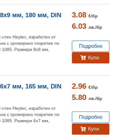
3.08
8x9 мм, 180 мм, DIN
€/
бр
6.03
лв./
бр
-стен Heytec, изработен от
на с хромирано покритие по
Подробно
O 1085. Размери 8х9 мм,
Купи
2.96
6x7 мм, 165 мм, DIN
€/
бр
5.80
лв./
бр
-стен Heytec, изработен от
на с хромирано покритие по
Подробно
O 1085. Размери 6х7 мм,
Купи