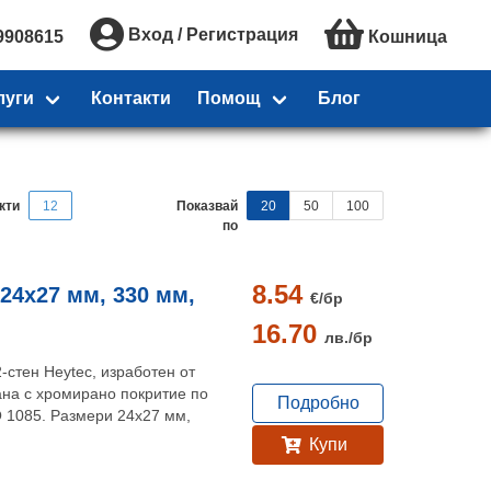
Вход / Регистрация
9908615
Кошница
луги
Контакти
Помощ
Блог
кти
12
Показвай
20
50
100
по
8.54
 24x27 мм, 330 мм,
€/
бр
16.70
лв./
бр
-стен Heytec, изработен от
на с хромирано покритие по
Подробно
O 1085. Размери 24х27 мм,
Купи