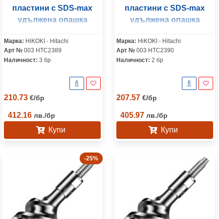
пластини с SDS-max
пластини с SDS-max
удължена опашка
удължена опашка
65x990 мм
80x550 мм
Марка:
HiKOKI - Hitachi
Марка:
HiKOKI - Hitachi
Арт №
003 HTC2389
Арт №
003 HTC2390
Наличност:
3 бр
Наличност:
2 бр
210.73
207.57
€
/
бр
€
/
бр
412.16
405.97
лв.
/
бр
лв.
/
бр
Купи
Купи
-25%