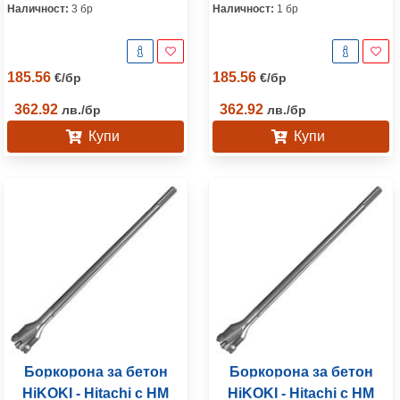
Наличност:
3 бр
Наличност:
1 бр
185.56
185.56
€
/
бр
€
/
бр
362.92
362.92
лв.
/
бр
лв.
/
бр
Купи
Купи
Боркорона за бетон
Боркорона за бетон
HiKOKI - Hitachi с HM
HiKOKI - Hitachi с HM