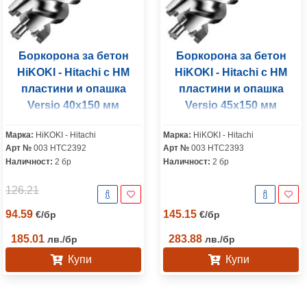
Боркорона за бетон
Боркорона за бетон
HiKOKI - Hitachi с HM
HiKOKI - Hitachi с HM
пластини и опашка
пластини и опашка
Versio 40х150 мм
Versio 45х150 мм
Марка:
HiKOKI - Hitachi
Марка:
HiKOKI - Hitachi
Арт №
003 HTC2392
Арт №
003 HTC2393
Наличност:
2 бр
Наличност:
2 бр
126.21
94.59
145.15
€
/
бр
€
/
бр
185.01
283.88
лв.
/
бр
лв.
/
бр
Купи
Купи