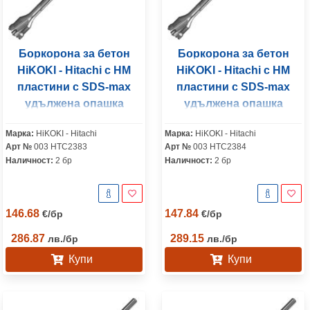
Боркорона за бетон
Боркорона за бетон
HiKOKI - Hitachi с HM
HiKOKI - Hitachi с HM
пластини с SDS-max
пластини с SDS-max
удължена опашка
удължена опашка
40x550 мм
45x550 мм
Марка:
HiKOKI - Hitachi
Марка:
HiKOKI - Hitachi
Арт №
003 HTC2383
Арт №
003 HTC2384
Наличност:
2 бр
Наличност:
2 бр
146.68
147.84
€
/
бр
€
/
бр
286.87
289.15
лв.
/
бр
лв.
/
бр
Купи
Купи