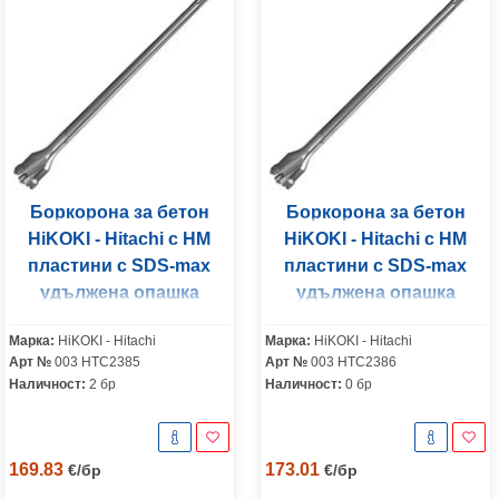
Боркорона за бетон
Боркорона за бетон
HiKOKI - Hitachi с HM
HiKOKI - Hitachi с HM
пластини с SDS-max
пластини с SDS-max
удължена опашка
удължена опашка
45x990 мм
55x550 мм
Марка:
HiKOKI - Hitachi
Марка:
HiKOKI - Hitachi
Арт №
003 HTC2385
Арт №
003 HTC2386
Наличност:
2 бр
Наличност:
0 бр
169.83
173.01
€
/
бр
€
/
бр