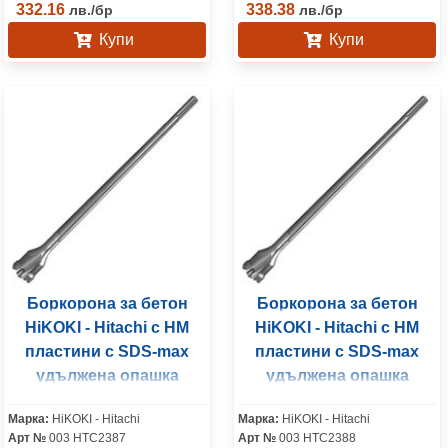
332.16
338.38
лв.
/
бр
лв.
/
бр
Купи
Купи
Боркорона за бетон
Боркорона за бетон
HiKOKI - Hitachi с HM
HiKOKI - Hitachi с HM
пластини с SDS-max
пластини с SDS-max
удължена опашка
удължена опашка
55x990 мм
65x550 мм
Марка:
HiKOKI - Hitachi
Марка:
HiKOKI - Hitachi
Арт №
003 HTC2387
Арт №
003 HTC2388