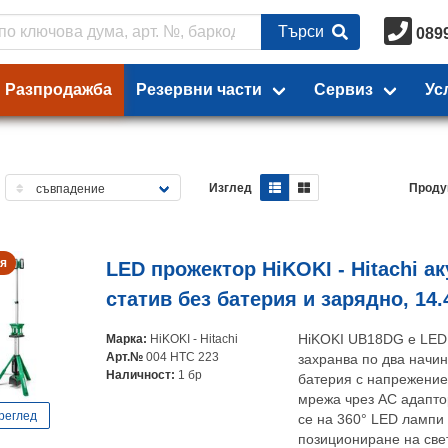
Търси
089
Разпродажба
Резервни части
Сервиз
Ус
Изглед
Проду
я
LED прожектор HiKOKI - Hitachi а
статив без батерия и зарядно, 14.
Марка:
HiKOKI - Hitachi
HiKOKI UB18DG e LED 
Арт.№
004 HTC 223
захранва по два начин
Наличност:
1 бр
батерия с напрежение 
мрежа чрез AC адапто
реглед
се на 360° LED лампи
позициониране на свет