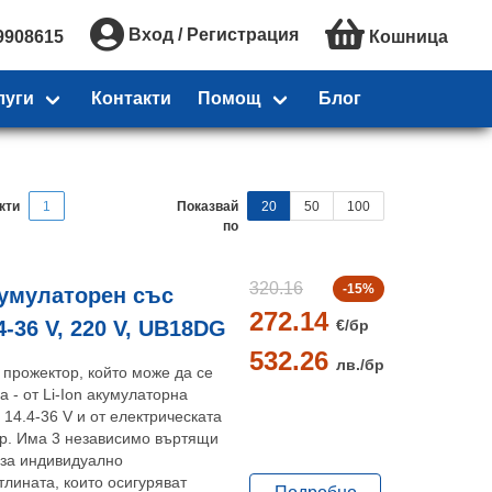
Вход / Регистрация
9908615
Кошница
луги
Контакти
Помощ
Блог
кти
1
Показвай
20
50
100
по
320.16
-15%
кумулаторен със
272.14
€/
бр
4-36 V, 220 V, UB18DG
532.26
лв./
бр
прожектор, който може да се
а - от Li-Ion акумулаторна
14.4-36 V и от електрическата
р. Има 3 независимо въртящи
 за индивидуално
лината, които осигуряват