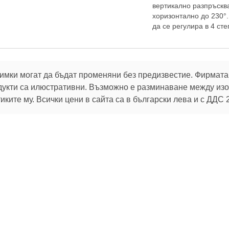
вертикално разпръсква
хоризонтално до 230°
да се регулира в 4 сте
имки могат да бъдат променяни без предизвестие. Фирмата 
дукти са илюстративни. Възможно е разминаване между изоб
ките му. Всички цени в сайта са в български лева и с ДДС 
В услуга на клиентите си:
32 г.
Брой продукти в магазина:
106 775
 актуалните ни оферти
Можете да промените избора си по всяко време от
настройките за бисквитки
.
За клиента
Помощ
Пазарувай
Oбратна връзка
Как да поръчам