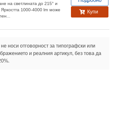
Подробно
не на светлината до 215° и
. Яркостта 1000-4000 lm може
Купи
пен...
не носи отговорност за типографски или
ражението и реалния артикул, без това да
20%.
Абонирай се
те с
Социални
Полезно
мрежи
Зелени покриви