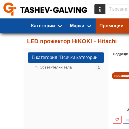
Категории
Марки
Промоции
LED прожектор HiKOKI - Hitachi
Подреди
В категория "Всички категории"
Осветителни тела
1
промоци
п