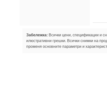
Забележка:
Всички цени, спецификации и сн
илюстративни грешки. Всички снимки на про
променя основните параметри и характеристи
Абонирай се за
За нас
Сервизни
Ташев-Галвинг ООД
услуги
За нас