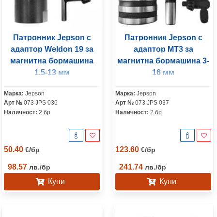
Патронник Jepson с
Патронник Jepson с
адаптор Weldon 19 за
адаптор МТ3 за
магнитна бормашина
магнитна бормашина 3-
1.5-13 мм
16 мм
Марка:
Jepson
Марка:
Jepson
Арт №
073 JPS 036
Арт №
073 JPS 037
Наличност:
2 бр
Наличност:
2 бр
50.40
123.60
€
/
бр
€
/
бр
98.57
241.74
лв.
/
бр
лв.
/
бр
Купи
Купи