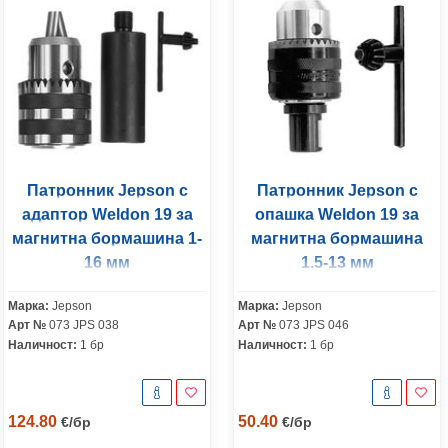
Патронник Jepson с
Патронник Jepson с
адаптор Weldon 19 за
опашка Weldon 19 за
магнитна бормашина 1-
магнитна бормашина
16 мм
1.5-13 мм
Марка:
Jepson
Марка:
Jepson
Арт №
073 JPS 038
Арт №
073 JPS 046
Наличност:
1 бр
Наличност:
1 бр
124.80
50.40
€
/
бр
€
/
бр