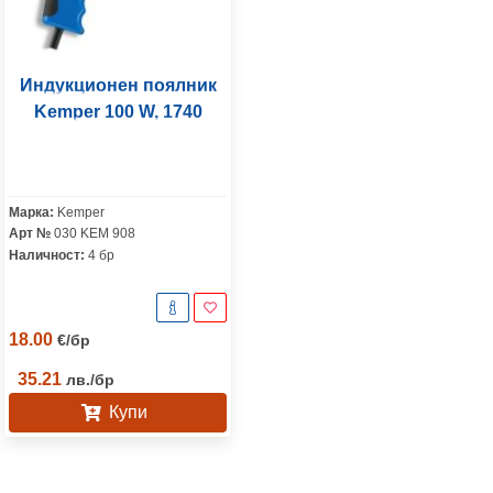
Индукционен поялник
Kemper 100 W, 1740
Марка:
Kemper
Арт №
030 KEM 908
Наличност:
4 бр
18.00
€
/
бр
35.21
лв.
/
бр
Купи