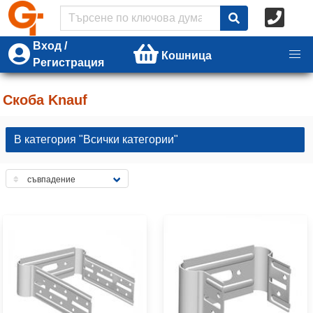
Вход /
Кошница
Регистрация
Скоба Knauf
В категория "Всички категории"