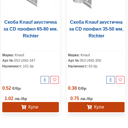
Скоба Knauf акустична
Скоба Knauf акустична
за CD профил 65-80 мм,
за CD профил 35-50 мм,
Richter
Richter
Марка:
Knauf
Марка:
Knauf
Арт №
053 UNG 347
Арт №
053 UNG 356
Наличност:
101 бр
Наличност:
63 бр
0.52
0.38
€
/
бр
€
/
бр
1.02
0.75
лв.
/
бр
лв.
/
бр
Купи
Купи