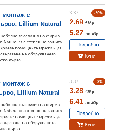
3.37
-20%
т монтаж с
2.69
€/
бр
ърво, Lillium Natural
5.27
лв./
бр
а кабелна телевизия на фирма
um Natural със степен на защита
Подробно
 скриете помощните мрежи и да
 свързване на оборудването.
Купи
етло дърво.
3.37
-3%
т монтаж с
3.28
€/
бр
рво, Lillium Natural
6.41
лв./
бр
а кабелна телевизия на фирма
um Natural със степен на защита
Подробно
 скриете помощните мрежи и да
 свързване на оборудването.
Купи
мно дърво.