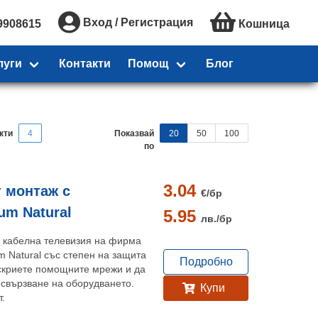
Вход / Регистрация
9908615
Кошница
луги
Контакти
Помощ
Блог
кти
4
Показвай
20
50
100
по
3.04
т монтаж с
€/
бр
ium Natural
5.95
лв./
бр
а кабелна телевизия на фирма
um Natural със степен на защита
Подробно
 скриете помощните мрежи и да
 свързване на оборудването.
Купи
т.