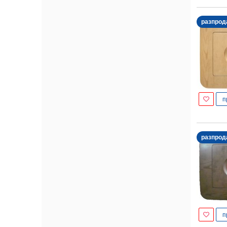
разпрод
п
разпрод
п