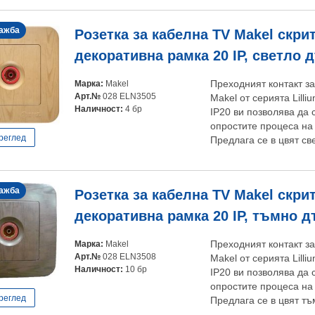
ажба
Розетка за кабелна TV Makel скри
декоративна рамка 20 IP, светло д
Марка:
Makel
Преходният контакт з
Арт.№
028 ELN3505
Makel от серията Lilli
Наличност:
4 бр
IP20 ви позволява да
опростите процеса на
реглед
Предлага се в цвят св
ажба
Розетка за кабелна TV Makel скри
декоративна рамка 20 IP, тъмно дъ
Марка:
Makel
Преходният контакт з
Арт.№
028 ELN3508
Makel от серията Lilli
Наличност:
10 бр
IP20 ви позволява да
опростите процеса на
реглед
Предлага се в цвят тъ