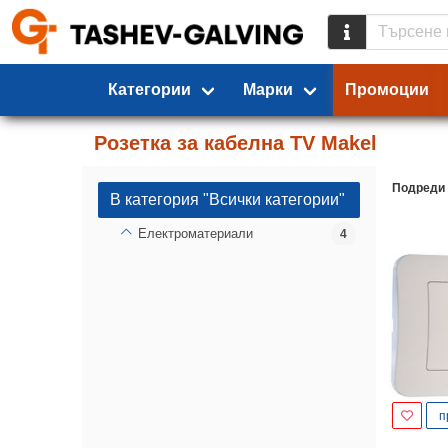
Категории
Марки
Промоции
Розетка за кабелна TV Makel
Подреди
В категория "Всички категории"
Електроматериали
4
п