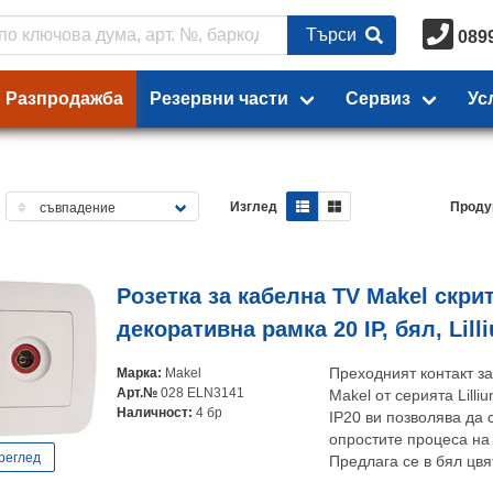
Търси
089
Разпродажба
Резервни части
Сервиз
Ус
Изглед
Проду
Розетка за кабелна TV Makel скри
декоративна рамка 20 IP, бял, Lill
Марка:
Makel
Преходният контакт з
Арт.№
028 ELN3141
Makel от серията Lilli
Наличност:
4 бр
IP20 ви позволява да
опростите процеса на
реглед
Предлага се в бял цвя