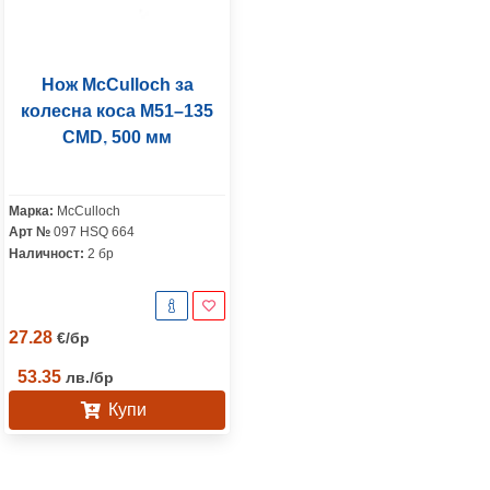
Нож McCulloch за
колесна коса M51–135
CMD, 500 мм
Марка:
McCulloch
Арт №
097 HSQ 664
Наличност:
2 бр
27.28
€
/
бр
53.35
лв.
/
бр
Купи