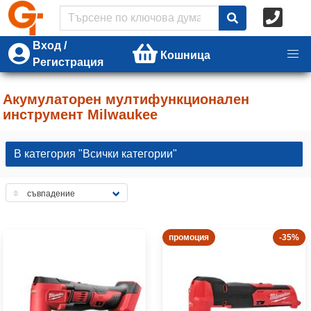
Вход /
Кошница
Регистрация
Акумулаторен мултифункционален
инструмент Milwaukee
В категория "Всички категории"
промоция
-35%