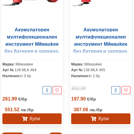
Акумулаторен
Акумулаторен
мултифункционален
мултифункционален
инструмент Milwaukee
инструмент Milwaukee
без батерия и зарядно,
без батерия и зарядно,
18 V, 12 000-18 000 вибр./
12 V, 10 000-20 000 вибр./
Марка:
Milwaukee
Марка:
Milwaukee
мин, M18 BMT-0
мин, M12 FMT-0
Арт №
136 MLK 464
Арт №
136 MLK 465
Наличност:
0 бр
Наличност:
2 бр
302.39
281.99
197.90
€
/
бр
€
/
бр
551.52
387.06
лв.
/
бр
лв.
/
бр
Купи
Купи