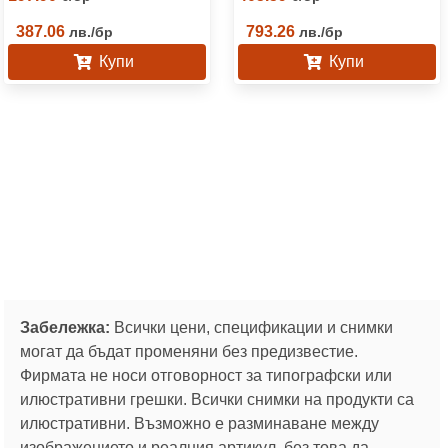
387.06
793.26
лв.
/
бр
лв.
/
бр
Купи
Купи
Забележка:
Всички цени, спецификации и снимки
могат да бъдат променяни без предизвестие.
Фирмата не носи отговорност за типографски или
илюстративни грешки. Всички снимки на продукти са
илюстративни. Възможно е разминаване между
изображението и реалния артикул, без това да