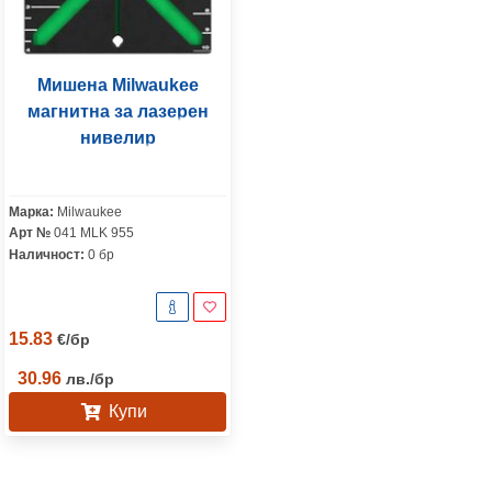
Мишена Milwaukee
магнитна за лазерен
нивелир
Марка:
Milwaukee
Арт №
041 MLK 955
Наличност:
0 бр
15.83
€
/
бр
30.96
лв.
/
бр
Купи