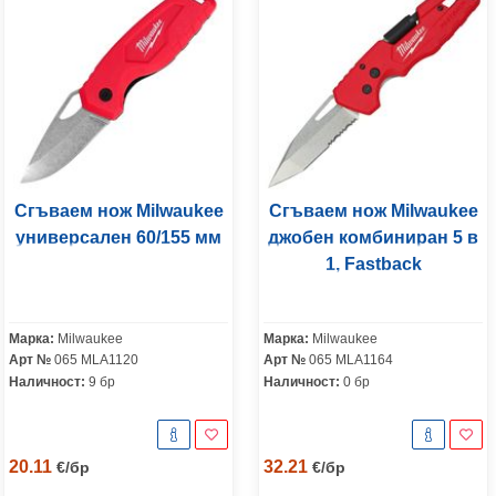
Сгъваем нож Milwaukee
Сгъваем нож Milwaukee
универсален 60/155 мм
джобен комбиниран 5 в
1, Fastback
Марка:
Milwaukee
Марка:
Milwaukee
Арт №
065 MLA1120
Арт №
065 MLA1164
Наличност:
9 бр
Наличност:
0 бр
20.11
32.21
€
/
бр
€
/
бр