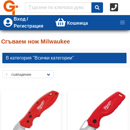
Вход /
Кошница
Регистрация
Сгъваем нож Milwaukee
В категория "Всички категории"