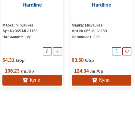
Hardline
Hardline
Марка:
Milwaukee
Марка:
Milwaukee
Арт №
065 MLA1168
Арт №
065 MLA1169
Наличност:
1 бр
Наличност:
3 бр
54.31
63.58
€
/
бр
€
/
бр
106.23
124.34
лв.
/
бр
лв.
/
бр
Купи
Купи