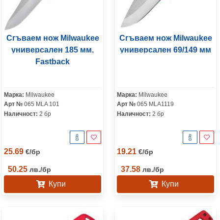
Сгъваем нож Milwaukee
Сгъваем нож Milwaukee
универсален 185 мм,
универсален 69/149 мм
Fastback
Марка:
Milwaukee
Марка:
Milwaukee
Арт №
065 MLA 101
Арт №
065 MLA1119
Наличност:
2 бр
Наличност:
2 бр
25.69
19.21
€
/
бр
€
/
бр
50.25
37.58
лв.
/
бр
лв.
/
бр
Купи
Купи