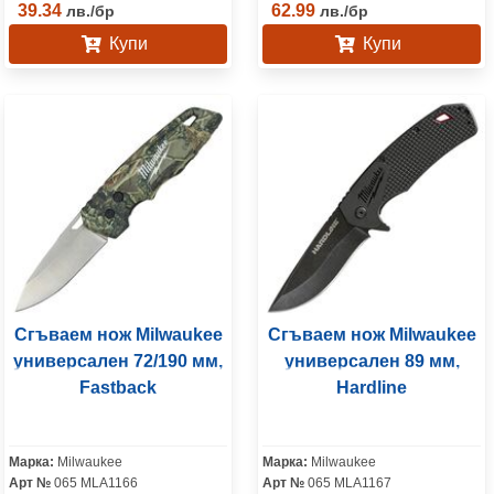
39.34
62.99
лв.
/
бр
лв.
/
бр
Купи
Купи
Сгъваем нож Milwaukee
Сгъваем нож Milwaukee
универсален 72/190 мм,
универсален 89 мм,
Fastback
Hardline
Марка:
Milwaukee
Марка:
Milwaukee
Арт №
065 MLA1166
Арт №
065 MLA1167