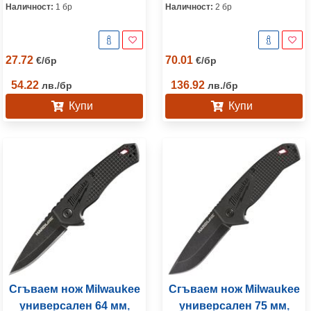
Наличност:
1 бр
Наличност:
2 бр
27.72
70.01
€
/
бр
€
/
бр
54.22
136.92
лв.
/
бр
лв.
/
бр
Купи
Купи
Сгъваем нож Milwaukee
Сгъваем нож Milwaukee
универсален 64 мм,
универсален 75 мм,