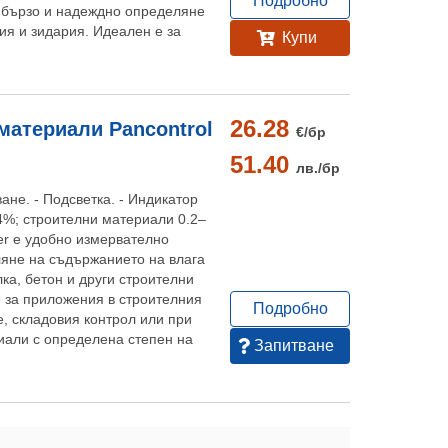
Подробно
 бързо и надеждно определяне
тия и зидария. Идеален е за
Купи
26.28
материали Pancontrol
€/
бр
51.40
лв./
бр
ане. - Подсветка. - Индикатор
44%; строителни материали 0.2–
r е удобно измервателно
ляне на съдържанието на влага
лка, бетон и други строителни
 за приложения в строителния
Подробно
е, складовия контрол или при
иали с определена степен на
Запитване