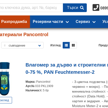
Търси
089
Разпродажба
Резервни части
Сервиз
Ус
атериали Pancontrol
Изглед
Проду
Влагомер за дърво и строителни 
0-75 %, PAN Feuchtemesser-2
Марка:
Pancontrol
- 3-цветна подсветка 
Арт.№
033 PKL1909
червено = мокро). - П
Наличност:
5 бр
минимална стойност. 
стойност (Data Hold). 
реглед
хартия и зидария. - 
Moisture Meter-2 е ко