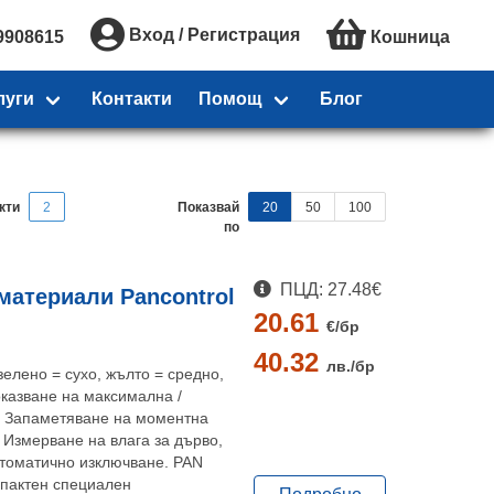
Вход / Регистрация
9908615
Кошница
луги
Контакти
Помощ
Блог
кти
2
Показвай
20
50
100
по
ПЦД: 27.48€
материали Pancontrol
20.61
€/
бр
40.32
лв./
бр
(зелено = сухо, жълто = средно,
оказване на максимална /
- Запаметяване на моментна
- Измерване на влага за дърво,
Автоматично изключване. PAN
мпактен специален