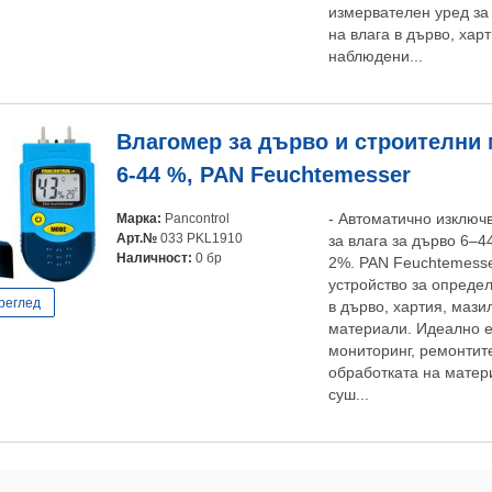
измервателен уред за
на влага в дърво, хар
наблюдени...
Влагомер за дърво и строителни 
6-44 %, PAN Feuchtemesser
Марка:
Pancontrol
- Автоматично изключв
Арт.№
033 PKL1910
за влага за дърво 6–
Наличност:
0 бр
2%. PAN Feuchtemesse
устройство за опреде
реглед
в дърво, хартия, мази
материали. Идеално е
мониторинг, ремонтит
обработката на матер
суш...