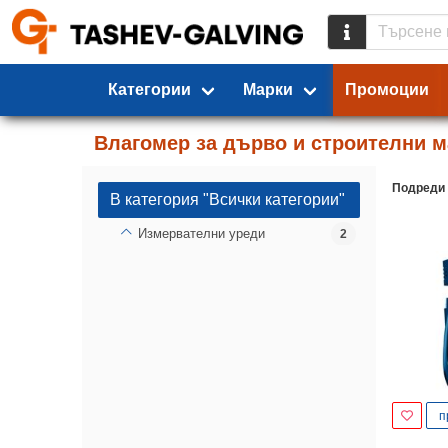
Категории
Марки
Промоции
Влагомер за дърво и строителни м
Подреди
В категория "Всички категории"
Измервателни уреди
2
п