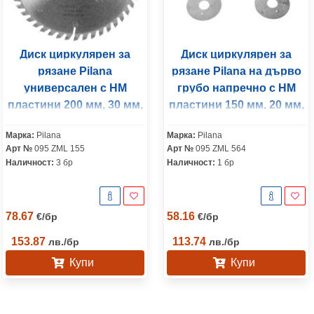
Диск циркулярен за
Диск циркулярен за
рязане Pilana
рязане Pilana на дърво
универсален с HM
грубо напречно с HM
пластини 200 мм, 30 мм,
пластини 150 мм, 20 мм,
2.5 мм, 60 z, 60 TFZ
4.5 мм, 28 z
Марка:
Pilana
Марка:
Pilana
Арт №
095 ZML 155
Арт №
095 ZML 564
Наличност:
3 бр
Наличност:
1 бр
78.67
58.16
€
/
бр
€
/
бр
153.87
113.74
лв.
/
бр
лв.
/
бр
Купи
Купи