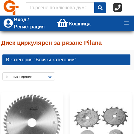
Вход /
Кошница
Регистрация
Диск циркулярен за рязане Pilana
В категория "Всички категории"