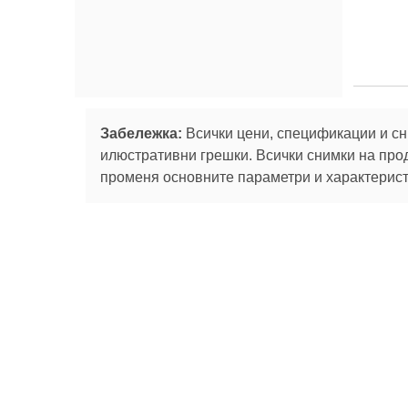
Забележка:
Всички цени, спецификации и сн
илюстративни грешки. Всички снимки на про
променя основните параметри и характеристи
Абонирай се за
За нас
Сервизни
Ташев-Галвинг ООД
услуги
За нас