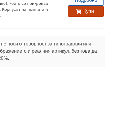
Подробно
лно), който се прикрепва
. Корпусът на помпата и
Купи
.
не носи отговорност за типографски или
ражението и реалния артикул, без това да
20%.
Абонирай се
те с
Социални
Полезно
мрежи
Зелени покриви