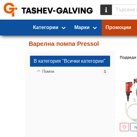
Категории
Марки
Промоции
Варелна помпа Pressol
Подреди
В категория "Всички категории"
Помпи
1
п