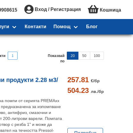
Вход / Регистрация
9908615
Кошница
луги
Контакти
Помощ
Блог
кти
1
Показвай
20
50
100
по
257.81
и продукти 2.28 м3/
€/
бр
504.23
лв./
бр
на помпи от серията PREMAxx
е предназначена за изпомпване
иво, антифриз, смазочни и
т 200-литрови варели. Помпата
твор с резба 1" и може да
вател на течността Pressol-