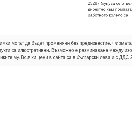
23287 (купува се отде
директно към помпата
работното колело са ..
имки могат да бъдат променяни без предизвестие. Фирмата 
дукти са илюстративни. Възможно е разминаване между изоб
ките му. Всички цени в сайта са в български лева и с ДДС 
В услуга на клиентите си:
32 г.
Брой продукти в магазина:
106 801
 актуалните ни оферти
Можете да промените избора си по всяко време от
настройките за бисквитки
.
За клиента
Помощ
Пазарувай
Oбратна връзка
Как да поръчам