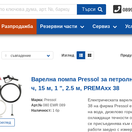
Търси
089
Разпродажба
Резервни части
Сервиз
Ус
Изглед
Проду
Варелна помпа Pressol за петролн
ч, 15 м, 1 ", 2.5 м, PREMAxx 38
Марка:
Pressol
Електрическата варел
Арт.№
080 EWR 089
38 на фирма Pressol 
Наличност:
1 бр
на вода, дизелово гор
охлаждащи течности о
реглед
се присъединява към о
работи заедно с измер