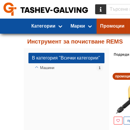
Категории
Марки
Промоции
Инструмент за почистване REMS
Подреди
В категория "Всички категории"
Машини
1
промоци
п