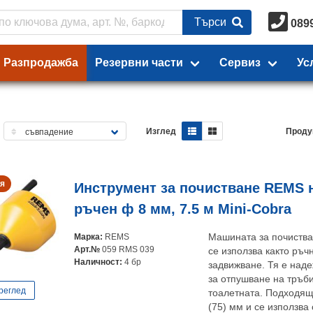
Търси
089
Разпродажба
Резервни части
Сервиз
Ус
Изглед
Проду
я
Инструмент за почистване REMS н
ръчен ф 8 мм, 7.5 м Mini-Cobra
Марка:
REMS
Машината за почиств
Арт.№
059 RMS 039
се използва както ръчн
Наличност:
4 бр
задвижване. Тя е над
за отпушване на тръби
реглед
тоалетната. Подходящ
(75) мм и се използва