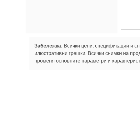
Забележка:
Всички цени, спецификации и сн
илюстративни грешки. Всички снимки на про
променя основните параметри и характеристи
Абонирай се за
За нас
Сервизни
Ташев-Галвинг ООД
услуги
За нас