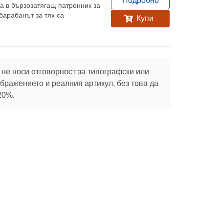
Подробно
ра в бързозатягащ патронник за
барабанът за тях са
Купи
.
не носи отговорност за типографски или
ражението и реалния артикул, без това да
20%.
Абонирай се
те с
Социални
Полезно
мрежи
Зелени покриви