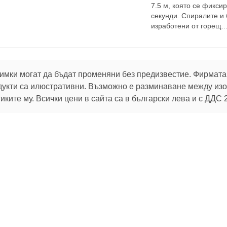
7.5 м, която се фикси
секунди. Спиралите и 
изработени от горещ..
имки могат да бъдат променяни без предизвестие. Фирмата 
дукти са илюстративни. Възможно е разминаване между изоб
ките му. Всички цени в сайта са в български лева и с ДДС 
В услуга на клиентите си:
32 г.
Брой продукти в магазина:
106 796
 актуалните ни оферти
Можете да промените избора си по всяко време от
настройките за бисквитки
.
За клиента
Помощ
Пазарувай
Oбратна връзка
Как да поръчам