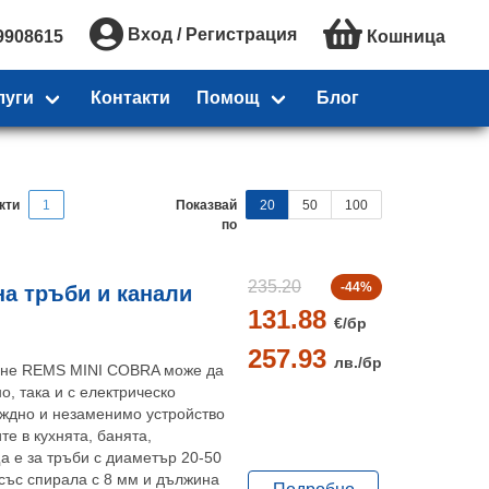
Вход / Регистрация
9908615
Кошница
луги
Контакти
Помощ
Блог
кти
1
Показвай
20
50
100
по
235.20
-44%
а тръби и канали
131.88
€/
бр
257.93
лв./
бр
ане REMS MINI COBRA може да
о, така и с електрическо
еждно и незаменимо устройство
те в кухнята, банята,
а е за тръби с диаметър 20-50
 със спирала с 8 мм и дължина