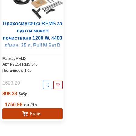
Прахосмукачка REMS за
сухо и мокро
почистване 1200 W, 4400
л/мин, 35 л, Pull M Set D
Марка:
REMS
Арт №
154 RMS 140
Наличност:
1 бр
1603.20
898.33
€
/
бр
1756.98
лв.
/
бр
Купи