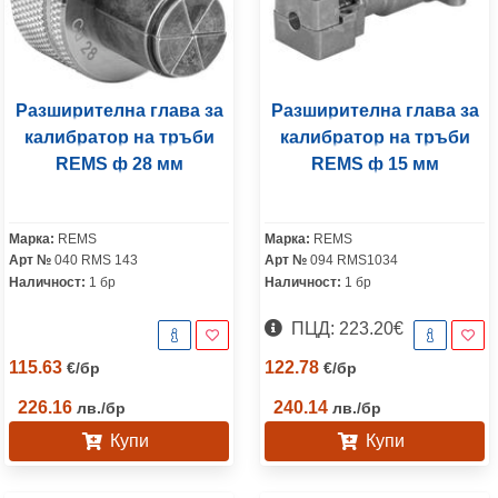
Разширителна глава за
Разширителна глава за
калибратор на тръби
калибратор на тръби
REMS ф 28 мм
REMS ф 15 мм
Марка:
REMS
Марка:
REMS
Арт №
040 RMS 143
Арт №
094 RMS1034
Наличност:
1 бр
Наличност:
1 бр
ПЦД: 223.20€
115.63
122.78
€
/
бр
€
/
бр
226.16
240.14
лв.
/
бр
лв.
/
бр
Купи
Купи