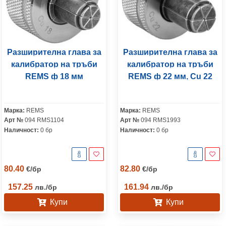
Разширителна глава за
Разширителна глава за
калибратор на тръби
калибратор на тръби
REMS ф 18 мм
REMS ф 22 мм, Cu 22
Марка:
REMS
Марка:
REMS
Арт №
094 RMS1104
Арт №
094 RMS1993
Наличност:
0 бр
Наличност:
0 бр
80.40
82.80
€
/
бр
€
/
бр
157.25
161.94
лв.
/
бр
лв.
/
бр
Купи
Купи