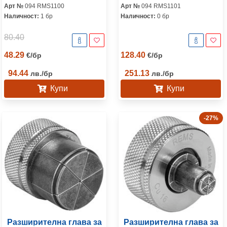
Арт №
094 RMS1100
Арт №
094 RMS1101
Наличност:
1 бр
Наличност:
0 бр
80.40
48.29
128.40
€
/
бр
€
/
бр
94.44
251.13
лв.
/
бр
лв.
/
бр
Купи
Купи
-27%
Разширителна глава за
Разширителна глава за