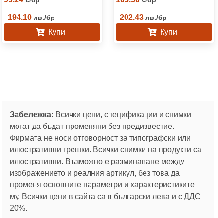
€
/
бр
€
/
бр
194.10
202.43
лв.
/
бр
лв.
/
бр
Купи
Купи
Забележка:
Всички цени, спецификации и снимки
могат да бъдат променяни без предизвестие.
Фирмата не носи отговорност за типографски или
илюстративни грешки. Всички снимки на продукти са
илюстративни. Възможно е разминаване между
изображението и реалния артикул, без това да
променя основните параметри и характеристиките
му. Всички цени в сайта са в български лева и с ДДС
20%.