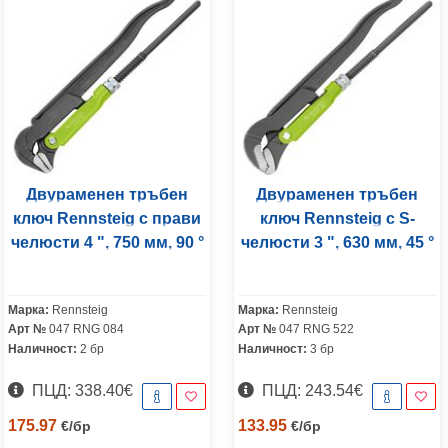
Двураменен тръбен
Двураменен тръбен
ключ Rennsteig с прави
ключ Rennsteig с S-
челюсти 4 ", 750 мм, 90 °
челюсти 3 ", 630 мм, 45 °
Марка:
Rennsteig
Марка:
Rennsteig
Арт №
047 RNG 084
Арт №
047 RNG 522
Наличност:
2 бр
Наличност:
3 бр
ПЦД: 338.40€
ПЦД: 243.54€
175.97
133.95
€
/
бр
€
/
бр