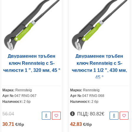
Двураменен тръбен
Двураменен тръбен
ключ Rennsteig с S-
ключ Rennsteig с S-
челюсти 1 ", 320 мм, 45 °
челюсти 1 1/2 ", 430 мм,
45 °
Марка:
Rennsteig
Марка:
Rennsteig
Арт №
047 RNG 067
Арт №
047 RNG 068
Наличност:
2 бр
Наличност:
2 бр
56.04
ПЦД: 80.82€
30.71
42.83
€
/
бр
€
/
бр