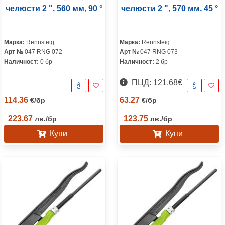
челюсти 2 ", 560 мм, 90 °
челюсти 2 ", 570 мм, 45 °
Марка:
Rennsteig
Марка:
Rennsteig
Арт №
047 RNG 072
Арт №
047 RNG 073
Наличност:
0 бр
Наличност:
2 бр
ПЦД: 121.68€
114.36
63.27
€
/
бр
€
/
бр
223.67
123.75
лв.
/
бр
лв.
/
бр
Купи
Купи