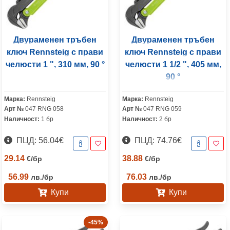
Двураменен тръбен
Двураменен тръбен
ключ Rennsteig с прави
ключ Rennsteig с прави
челюсти 1 ", 310 мм, 90 °
челюсти 1 1/2 ", 405 мм,
90 °
Марка:
Rennsteig
Марка:
Rennsteig
Арт №
047 RNG 058
Арт №
047 RNG 059
Наличност:
1 бр
Наличност:
2 бр
ПЦД: 56.04€
ПЦД: 74.76€
29.14
38.88
€
/
бр
€
/
бр
56.99
76.03
лв.
/
бр
лв.
/
бр
Купи
Купи
-45%