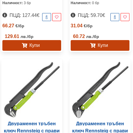
Наличност:
3 бр
Наличност:
0 бр
ПЦД: 127.44€
ПЦД: 59.70€
66.27
31.04
€
/
бр
€
/
бр
129.61
60.72
лв.
/
бр
лв.
/
бр
Купи
Купи
Двураменен тръбен
Двураменен тръбен
ключ Rennsteig с прави
ключ Rennsteig с прави