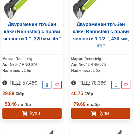
Двураменен тръбен
Двураменен тръбен
ключ Rennsteig с прави
ключ Rennsteig с прави
челюсти 1 ", 320 мм, 45 °
челюсти 1 1/2 ", 430 мм,
45 °
Марка:
Rennsteig
Марка:
Rennsteig
Арт №
047 RNG 074
Арт №
047 RNG 075
Наличност:
1 бр
Наличност:
1 бр
ПЦД: 57.48€
ПЦД: 78.36€
29.89
40.75
€
/
бр
€
/
бр
58.46
79.69
лв.
/
бр
лв.
/
бр
Купи
Купи