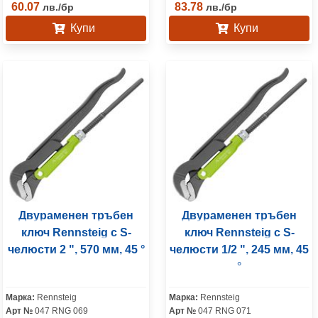
60.07
83.78
лв.
/
бр
лв.
/
бр
Купи
Купи
Двураменен тръбен
Двураменен тръбен
ключ Rennsteig с S-
ключ Rennsteig с S-
челюсти 2 ", 570 мм, 45 °
челюсти 1/2 ", 245 мм, 45
°
Марка:
Rennsteig
Марка:
Rennsteig
Арт №
047 RNG 069
Арт №
047 RNG 071