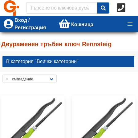
Вход /
Кошница
Регистрация
Двураменен тръбен ключ Rennsteig
В категория "Всички категории"