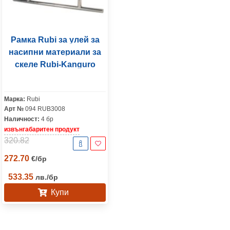
Рамка Rubi за улей за
насипни материали за
скеле Rubi-Kanguro
Марка:
Rubi
Арт №
094 RUB3008
Наличност:
4 бр
извънгабаритен продукт
320.82
272.70
€
/
бр
533.35
лв.
/
бр
Купи