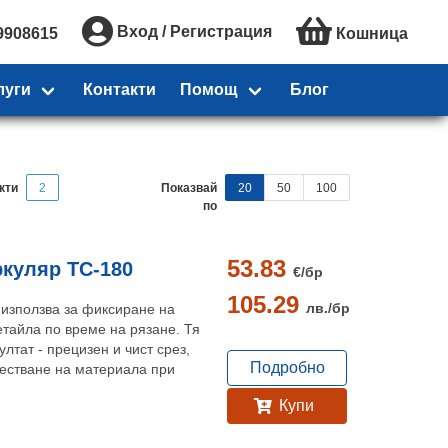
Вход / Регистрация
9908615
Кошница
луги
Контакти
Помощ
Блог
кти
2
Показвай
20
50
100
по
53.83
ркуляр TC-180
€/
бр
105.29
лв./
бр
 използва за фиксиране на
тайла по време на рязане. Тя
лтат - прецизен и чист срез,
Подробно
местване на материала при
Купи