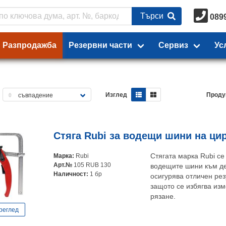
Търси
089
Разпродажба
Резервни части
Сервиз
Ус
Изглед
Проду
Стяга Rubi за водещи шини на ци
Марка:
Rubi
Стягата марка Rubi се
Арт.№
105 RUB 130
водещите шини към де
Наличност:
1 бр
осигурява отличен резу
защото се избягва из
рязане.
реглед