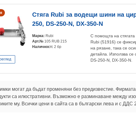
я
Стяга Rubi за водещи шини на цир
250, DS-250-N, DX-350-N
Марка:
Rubi
С помощта на стягата
Арт.№
105 RUB 215
Rubi (51916) се фикс
Наличност:
2 бр
на рязане, така се ос
детайла. Използва се 
реглед
DS-250-N, DX-350-N.
имки могат да бъдат променяни без предизвестие. Фирмата 
дукти са илюстративни. Възможно е разминаване между изоб
ките му. Всички цени в сайта са в български лева и с ДДС 
В услуга на клиентите си:
32 г.
Брой продукти в магазина:
106 775
 актуалните ни оферти