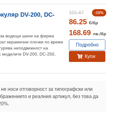
101.47
-15%
куляр DV-200, DC-
86.25
€/
бр
168.69
лв./
бр
 за водещи шини на фирма
ират керамични плочки по време
Подробно
игурява неподвижност на
с моделите DV-200, DC-250,
Купи
не носи отговорност за типографски или
ражението и реалния артикул, без това да
20%.
Абонирай се