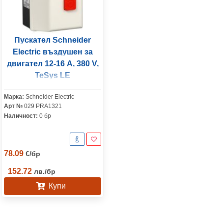
Пускател Schneider
Electric въздушен за
двигател 12-16 A, 380 V,
TeSys LE
Марка:
Schneider Electric
Арт №
029 PRA1321
Наличност:
0 бр
78.09
€
/
бр
152.72
лв.
/
бр
Купи