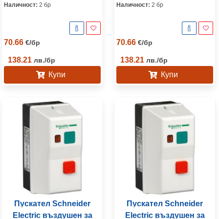
Наличност:
2 бр
Наличност:
2 бр
70.66
70.66
€
/
бр
€
/
бр
138.21
138.21
лв.
/
бр
лв.
/
бр
Купи
Купи
Пускател Schneider
Пускател Schneider
Electric въздушен за
Electric въздушен за