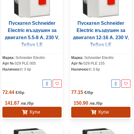
Пускател Schneider
Пускател Schneider
Electric въздушен за
Electric въздушен за
двигател 5.5-8 A, 230 V,
двигател 12-16 A, 230 V,
TeSys LE
TeSys LE
Марка:
Schneider Electric
Марка:
Schneider Electric
Арт №
029 PLE 005
Арт №
029 PLE 155
Наличност:
3 бр
Наличност:
3 бр
72.44
77.15
€
/
бр
€
/
бр
141.67
150.90
лв.
/
бр
лв.
/
бр
Купи
Купи