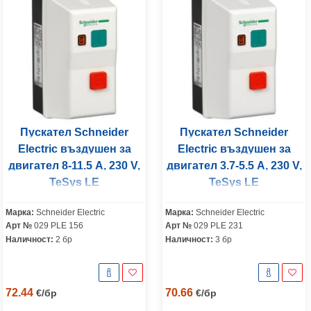
Пускател Schneider
Пускател Schneider
Electric въздушен за
Electric въздушен за
двигател 8-11.5 A, 230 V,
двигател 3.7-5.5 A, 230 V,
TeSys LE
TeSys LE
Марка:
Schneider Electric
Марка:
Schneider Electric
Арт №
029 PLE 156
Арт №
029 PLE 231
Наличност:
2 бр
Наличност:
3 бр
72.44
70.66
€
/
бр
€
/
бр