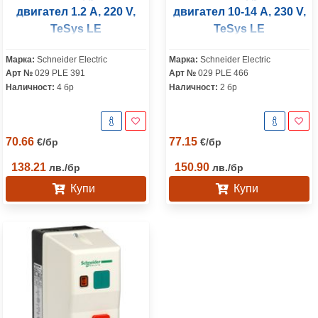
двигател 1.2 A, 220 V,
двигател 10-14 A, 230 V,
TeSys LE
TeSys LE
Марка:
Schneider Electric
Марка:
Schneider Electric
Арт №
029 PLE 391
Арт №
029 PLE 466
Наличност:
4 бр
Наличност:
2 бр
70.66
77.15
€
/
бр
€
/
бр
138.21
150.90
лв.
/
бр
лв.
/
бр
Купи
Купи