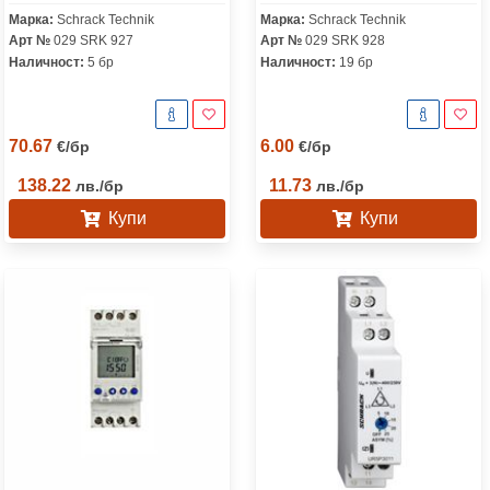
Марка:
Schrack Technik
Марка:
Schrack Technik
Арт №
029 SRK 927
Арт №
029 SRK 928
Наличност:
5 бр
Наличност:
19 бр
70.67
6.00
€
/
бр
€
/
бр
138.22
11.73
лв.
/
бр
лв.
/
бр
Купи
Купи