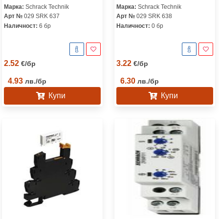
Марка:
Schrack Technik
Марка:
Schrack Technik
Арт №
029 SRK 637
Арт №
029 SRK 638
Наличност:
6 бр
Наличност:
0 бр
2.52
3.22
€
/
бр
€
/
бр
4.93
6.30
лв.
/
бр
лв.
/
бр
Купи
Купи