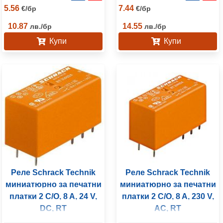
5.56
7.44
€
/
бр
€
/
бр
10.87
14.55
лв.
/
бр
лв.
/
бр
Купи
Купи
Реле Schrack Technik
Реле Schrack Technik
миниатюрно за печатни
миниатюрно за печатни
платки 2 C/O, 8 A, 24 V,
платки 2 C/O, 8 A, 230 V,
DC, RT
AC, RT