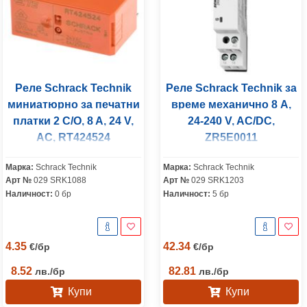
Реле Schrack Technik
Реле Schrack Technik за
миниатюрно за печатни
време механично 8 A,
платки 2 C/O, 8 A, 24 V,
24-240 V, AC/DC,
AC, RT424524
ZR5E0011
Марка:
Schrack Technik
Марка:
Schrack Technik
Арт №
029 SRK1088
Арт №
029 SRK1203
Наличност:
0 бр
Наличност:
5 бр
4.35
42.34
€
/
бр
€
/
бр
8.52
82.81
лв.
/
бр
лв.
/
бр
Купи
Купи