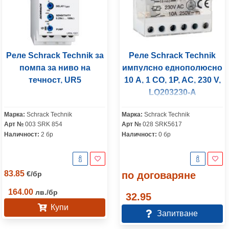
Реле Schrack Technik за
Реле Schrack Technik
помпа за ниво на
импулсно еднополюсно
течност, UR5
10 A, 1 CO, 1P, AC, 230 V,
LQ203230-A
Марка:
Schrack Technik
Марка:
Schrack Technik
Арт №
003 SRK 854
Арт №
028 SRK5617
Наличност:
2 бр
Наличност:
0 бр
83.85
€
/
бр
по договаряне
164.00
лв.
/
бр
32.95
Купи
Запитване