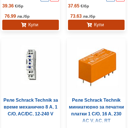
39.36
37.65
€
/
бр
€
/
бр
76.99
73.63
лв.
/
бр
лв.
/
бр
Купи
Купи
Реле Schrack Technik за
Реле Schrack Technik
време механично 8 A, 1
миниатюрно за печатни
C/O, AC/DC, 12-240 V
платки 1 C/O, 16 A, 230
AC V, AC, RT