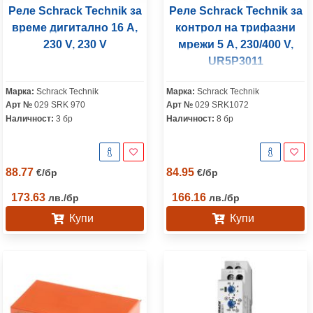
Реле Schrack Technik за
Реле Schrack Technik за
време дигитално 16 A,
контрол на трифазни
230 V, 230 V
мрежи 5 A, 230/400 V,
UR5P3011
Марка:
Schrack Technik
Марка:
Schrack Technik
Арт №
029 SRK 970
Арт №
029 SRK1072
Наличност:
3 бр
Наличност:
8 бр
88.77
84.95
€
/
бр
€
/
бр
173.63
166.16
лв.
/
бр
лв.
/
бр
Купи
Купи