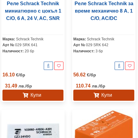
Реле Schrack Technik
Реле Schrack Technik за
миниатюрно с цокъл 1
време механично 8 A, 1
C/O, 6 A, 24 V, AC, SNR
C/O, AC/DC
Марка:
Schrack Technik
Марка:
Schrack Technik
Арт №
029 SRK 641
Арт №
029 SRK 642
Наличност:
20 бр
Наличност:
3 бр
16.10
56.62
€
/
бр
€
/
бр
31.49
110.74
лв.
/
бр
лв.
/
бр
Купи
Купи