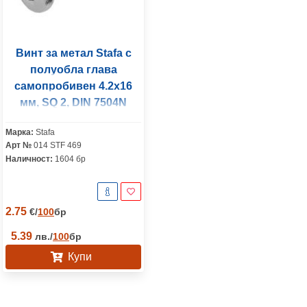
Винт за метал Stafa с
полуобла глава
самопробивен 4.2x16
мм, SQ 2, DIN 7504N
Марка:
Stafa
Арт №
014 STF 469
Наличност:
1604 бр
2.75
€
/
100
бр
5.39
лв.
/
100
бр
Купи