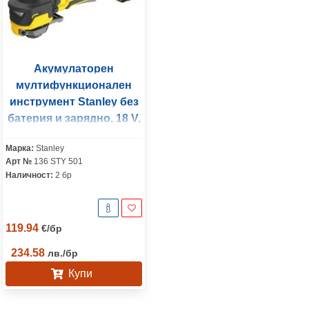
Акумулаторен
мултифункционален
инструмент Stanley без
батерия и зарядно, 18 V,
0-19 000 вибр./мин,
Марка:
Stanley
SFMCE510B
Арт №
136 STY 501
Наличност:
2 бр
119.94
€
/
бр
234.58
лв.
/
бр
Купи