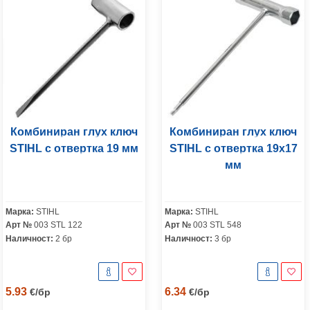
Комбиниран глух ключ
Комбиниран глух ключ
STIHL с отвертка 19 мм
STIHL с отвертка 19х17
мм
Марка:
STIHL
Марка:
STIHL
Арт №
003 STL 122
Арт №
003 STL 548
Наличност:
2 бр
Наличност:
3 бр
5.93
6.34
€
/
бр
€
/
бр