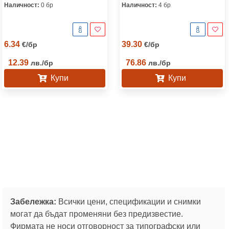
Наличност:
0 бр
Наличност:
4 бр
6.34
39.30
€
/
бр
€
/
бр
12.39
76.86
лв.
/
бр
лв.
/
бр
Купи
Купи
Забележка:
Всички цени, спецификации и снимки
могат да бъдат променяни без предизвестие.
Фирмата не носи отговорност за типографски или