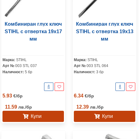
Комбиниран глух ключ
Комбиниран глух ключ
STIHL с отвертка 19х17
STIHL с отвертка 19x13
мм
мм
Марка:
STIHL
Марка:
STIHL
Арт №
003 STL 037
Арт №
003 STL 064
Наличност:
5 бр
Наличност:
3 бр
5.93
6.34
€
/
бр
€
/
бр
11.59
12.39
лв.
/
бр
лв.
/
бр
Купи
Купи