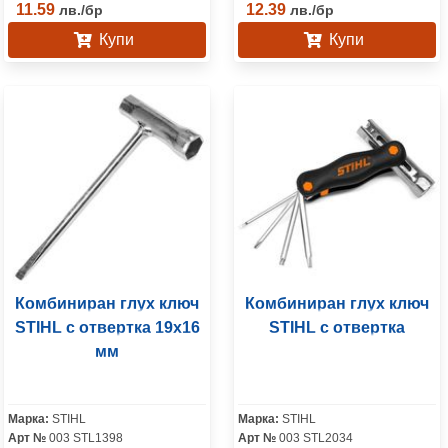
11.59
12.39
лв.
/
бр
лв.
/
бр
Купи
Купи
Комбиниран глух ключ
Комбиниран глух ключ
STIHL с отвертка 19x16
STIHL с отвертка
мм
Марка:
STIHL
Марка:
STIHL
Арт №
003 STL1398
Арт №
003 STL2034