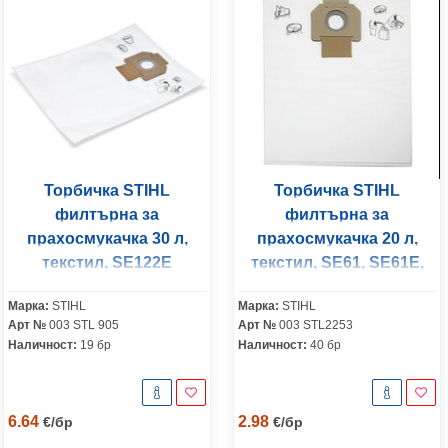
Торбичка STIHL
Торбичка STIHL
филтърна за
филтърна за
прахосмукачка 30 л,
прахосмукачка 20 л,
текстил, SE122E
текстил, SE61, SE61E,
SE62, SE62E
Марка:
STIHL
Марка:
STIHL
Арт №
003 STL 905
Арт №
003 STL2253
Наличност:
19 бр
Наличност:
40 бр
6.64
2.98
€
/
бр
€
/
бр