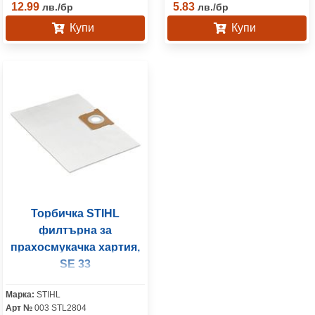
12.99
5.83
лв.
/
бр
лв.
/
бр
Купи
Купи
Торбичка STIHL
филтърна за
прахосмукачка хартия,
SE 33
Марка:
STIHL
Арт №
003 STL2804