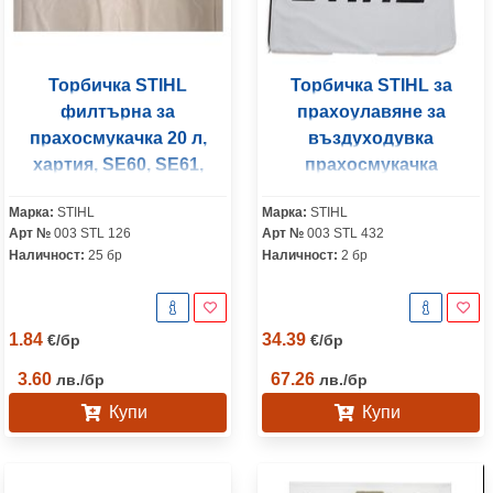
Торбичка STIHL
Торбичка STIHL за
филтърна за
прахоулавяне за
прахосмукачка 20 л,
въздуходувка
хартия, SЕ60, SЕ61,
прахосмукачка
SЕ61E, SЕ62, SЕ62E
текстилна SH 85
Марка:
STIHL
Марка:
STIHL
Арт №
003 STL 126
Арт №
003 STL 432
Наличност:
25 бр
Наличност:
2 бр
1.84
34.39
€
/
бр
€
/
бр
3.60
67.26
лв.
/
бр
лв.
/
бр
Купи
Купи