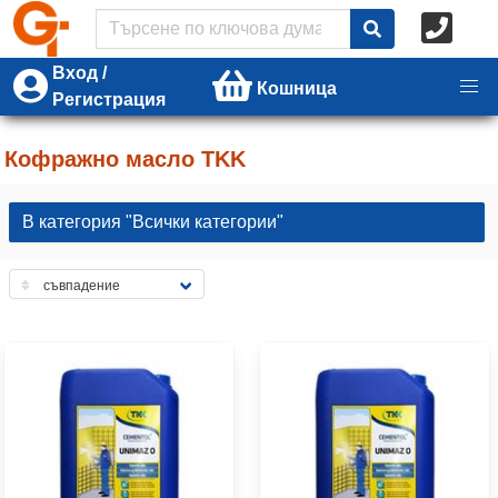
Вход /
Кошница
Регистрация
Кофражно масло TKK
В категория "Всички категории"