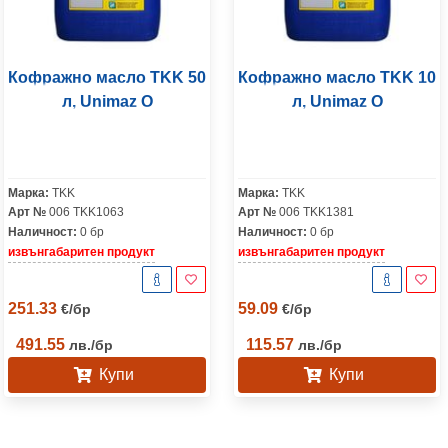
Кофражно масло TKK 50
Кофражно масло TKK 10
л, Unimaz O
л, Unimaz O
Марка:
TKK
Марка:
TKK
Арт №
006 TKK1063
Арт №
006 TKK1381
Наличност:
0 бр
Наличност:
0 бр
извънгабаритен продукт
извънгабаритен продукт
251.33
59.09
€
/
бр
€
/
бр
491.55
115.57
лв.
/
бр
лв.
/
бр
Купи
Купи