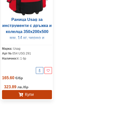
Раница Usag за
инструменти с дръжка и
колелца 350х200х500
мм, 14 кг, черно и
червено, 007 TV
Марка:
Usag
Арт №
054 USG 291
Наличност:
1 бр
165.60
€
/
бр
323.89
лв.
/
бр
Купи