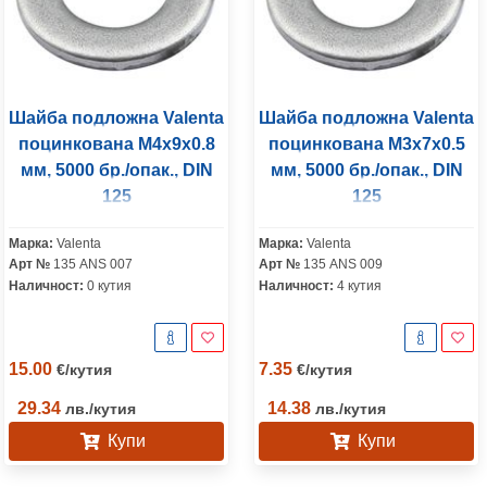
Шайба подложна Valenta
Шайба подложна Valenta
поцинкована M4x9x0.8
поцинкована M3x7x0.5
мм, 5000 бр./опак., DIN
мм, 5000 бр./опак., DIN
125
125
Марка:
Valenta
Марка:
Valenta
Арт №
135 ANS 007
Арт №
135 ANS 009
Наличност:
0 кутия
Наличност:
4 кутия
15.00
7.35
€
/
кутия
€
/
кутия
29.34
14.38
лв.
/
кутия
лв.
/
кутия
Купи
Купи