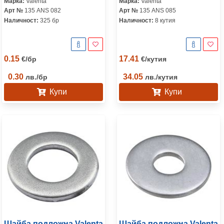
Марка:
Valenta
Марка:
Valenta
Арт №
135 ANS 082
Арт №
135 ANS 085
Наличност:
325 бр
Наличност:
8 кутия
0.15
17.41
€
/
бр
€
/
кутия
0.30
34.05
лв.
/
бр
лв.
/
кутия
Купи
Купи
Шайба подложна Valenta
Шайба подложна Valenta