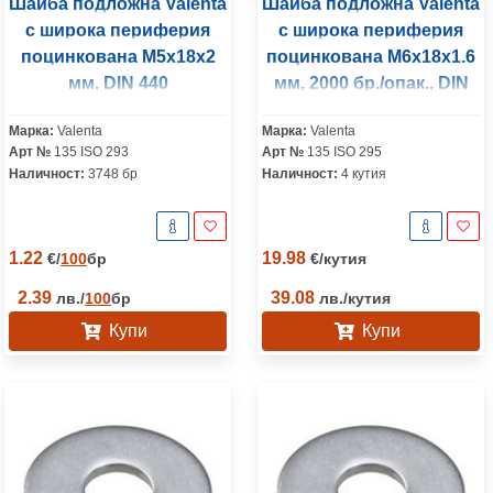
Шайба подложна Valenta
Шайба подложна Valenta
с широка периферия
с широка периферия
поцинкована M5x18x2
поцинкована M6x18x1.6
мм, DIN 440
мм, 2000 бр./опак., DIN
9021
Марка:
Valenta
Марка:
Valenta
Арт №
135 ISO 293
Арт №
135 ISO 295
Наличност:
3748 бр
Наличност:
4 кутия
1.22
19.98
€
/
100
бр
€
/
кутия
2.39
39.08
лв.
/
100
бр
лв.
/
кутия
Купи
Купи