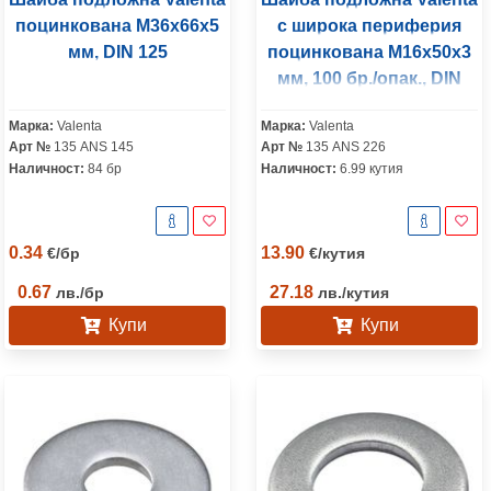
поцинкована M36x66x5
с широка периферия
мм, DIN 125
поцинкована M16x50x3
мм, 100 бр./опак., DIN
9021
Марка:
Valenta
Марка:
Valenta
Арт №
135 ANS 145
Арт №
135 ANS 226
Наличност:
84 бр
Наличност:
6.99 кутия
0.34
13.90
€
/
бр
€
/
кутия
0.67
27.18
лв.
/
бр
лв.
/
кутия
Купи
Купи