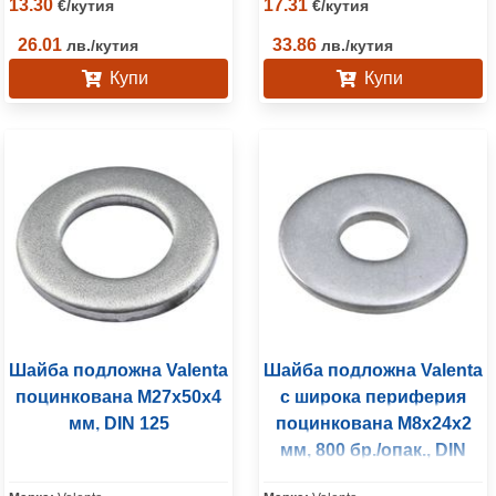
13.30
17.31
€
/
кутия
€
/
кутия
26.01
33.86
лв.
/
кутия
лв.
/
кутия
Купи
Купи
Шайба подложна Valenta
Шайба подложна Valenta
поцинкована M27x50x4
с широка периферия
мм, DIN 125
поцинкована M8x24x2
мм, 800 бр./опак., DIN
9021