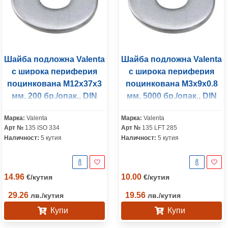
Шайба подложна Valenta
Шайба подложна Valenta
с широка периферия
с широка периферия
поцинкована M12x37x3
поцинкована M3x9x0.8
мм, 200 бр./опак., DIN
мм, 5000 бр./опак., DIN
9021
9021
Марка:
Valenta
Марка:
Valenta
Арт №
135 ISO 334
Арт №
135 LFT 285
Наличност:
5 кутия
Наличност:
5 кутия
14.96
10.00
€
/
кутия
€
/
кутия
29.26
19.56
лв.
/
кутия
лв.
/
кутия
Купи
Купи