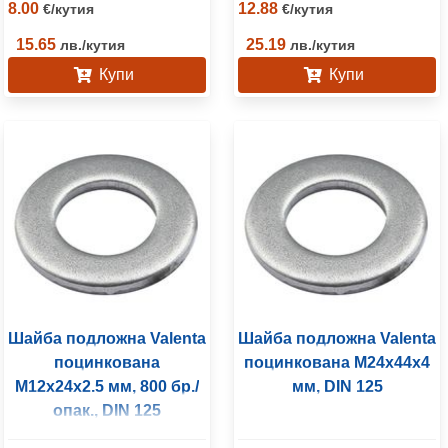
8.00
12.88
€
/
кутия
€
/
кутия
15.65
25.19
лв.
/
кутия
лв.
/
кутия
Купи
Купи
Шайба подложна Valenta
Шайба подложна Valenta
поцинкована
поцинкована M24x44x4
M12x24x2.5 мм, 800 бр./
мм, DIN 125
опак., DIN 125