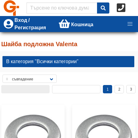
Вход /
Кошница
Регистрация
Шайба подложна Valenta
В категория "Всички категории"
1
2
3