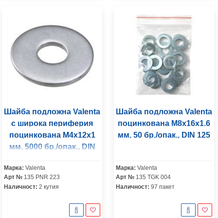
Шайба подложна Valenta
Шайба подложна Valenta
с широка периферия
поцинкована M8x16x1.6
поцинкована M4x12x1
мм, 50 бр./опак., DIN 125
мм, 5000 бр./опак., DIN
9021
Марка:
Valenta
Марка:
Valenta
Арт №
135 PNR 223
Арт №
135 TGK 004
Наличност:
2 кутия
Наличност:
97 пакет