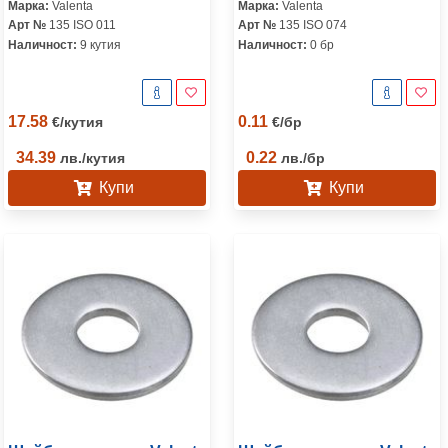
Марка:
Valenta
Марка:
Valenta
Арт №
135 ISO 011
Арт №
135 ISO 074
Наличност:
9 кутия
Наличност:
0 бр
17.58
0.11
€
/
кутия
€
/
бр
34.39
0.22
лв.
/
кутия
лв.
/
бр
Купи
Купи