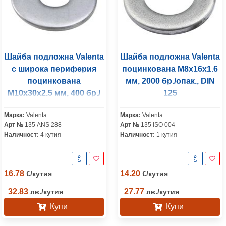
Шайба подложна Valenta
Шайба подложна Valenta
с широка периферия
поцинкована M8x16x1.6
поцинкована
мм, 2000 бр./опак., DIN
M10x30x2.5 мм, 400 бр./
125
опак., DIN 9021
Марка:
Valenta
Марка:
Valenta
Арт №
135 ANS 288
Арт №
135 ISO 004
Наличност:
4 кутия
Наличност:
1 кутия
16.78
14.20
€
/
кутия
€
/
кутия
32.83
27.77
лв.
/
кутия
лв.
/
кутия
Купи
Купи