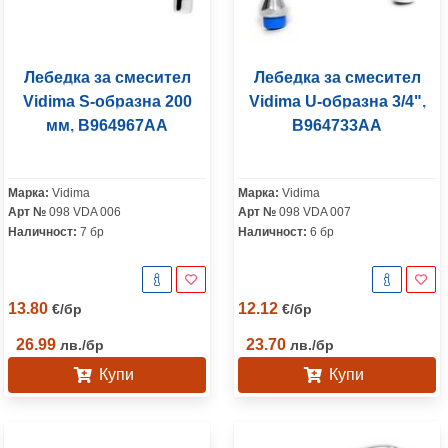
Лебедка за смесител
Лебедка за смесител
Vidima S-образна 200
Vidima U-образна 3/4",
мм, B964967AA
B964733AA
Марка:
Vidima
Марка:
Vidima
Арт №
098 VDA 006
Арт №
098 VDA 007
Наличност:
7 бр
Наличност:
6 бр
13.80
12.12
€
/
бр
€
/
бр
26.99
23.70
лв.
/
бр
лв.
/
бр
Купи
Купи