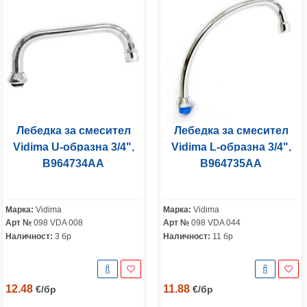
Лебедка за смесител
Лебедка за смесител
Vidima U-образна 3/4",
Vidima L-образна 3/4",
B964734AA
B964735AA
Марка:
Vidima
Марка:
Vidima
Арт №
098 VDA 008
Арт №
098 VDA 044
Наличност:
3 бр
Наличност:
11 бр
12.48
11.88
€
/
бр
€
/
бр