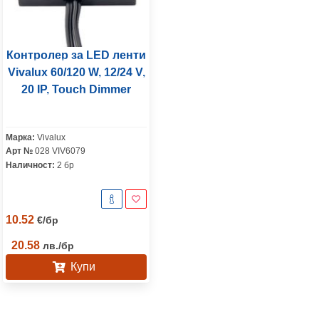
Контролер за LED ленти
Vivalux 60/120 W, 12/24 V,
20 IP, Touch Dimmer
Марка:
Vivalux
Арт №
028 VIV6079
Наличност:
2 бр
10.52
€
/
бр
20.58
лв.
/
бр
Купи