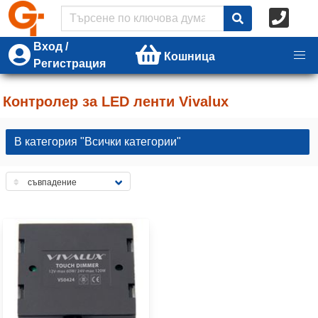
Вход /
Кошница
Регистрация
Контролер за LED ленти Vivalux
В категория "Всички категории"