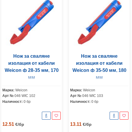
Нож за сваляне
Нож за сваляне
изолация от кабели
изолация от кабели
Weicon ф 28-35 мм, 170
Weicon ф 35-50 мм, 180
мм
мм
Марка:
Weicon
Марка:
Weicon
Арт №
046 WIC 102
Арт №
046 WIC 103
Наличност:
0 бр
Наличност:
0 бр
12.51
13.11
€
/
бр
€
/
бр