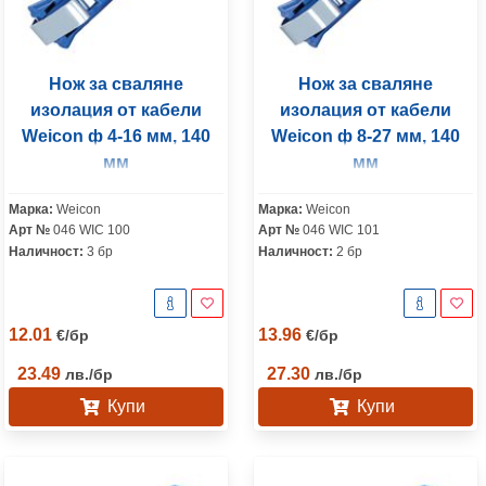
Нож за сваляне
Нож за сваляне
изолация от кабели
изолация от кабели
Weicon ф 4-16 мм, 140
Weicon ф 8-27 мм, 140
мм
мм
Марка:
Weicon
Марка:
Weicon
Арт №
046 WIC 100
Арт №
046 WIC 101
Наличност:
3 бр
Наличност:
2 бр
12.01
13.96
€
/
бр
€
/
бр
23.49
27.30
лв.
/
бр
лв.
/
бр
Купи
Купи