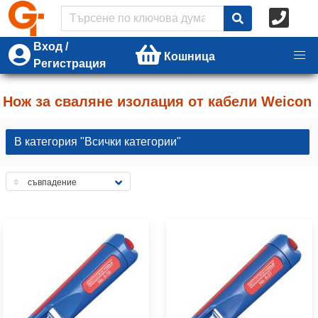
Вход /
Кошница
Регистрация
Нож за сваляне изолация от кабели Weicon
В категория "Всички категории"