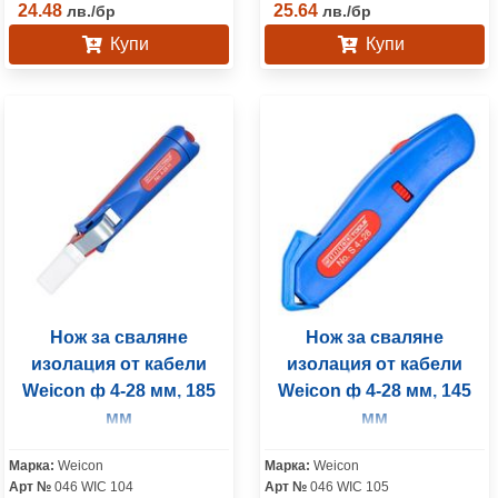
24.48
25.64
лв.
/
бр
лв.
/
бр
Купи
Купи
Нож за сваляне
Нож за сваляне
изолация от кабели
изолация от кабели
Weicon ф 4-28 мм, 185
Weicon ф 4-28 мм, 145
мм
мм
Марка:
Weicon
Марка:
Weicon
Арт №
046 WIC 104
Арт №
046 WIC 105