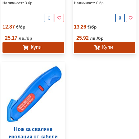
Наличност:
3 бр
Наличност:
0 бр
12.87
13.26
€
/
бр
€
/
бр
25.17
25.92
лв.
/
бр
лв.
/
бр
Купи
Купи
Нож за сваляне
изолация от кабели