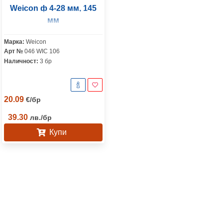
Weicon ф 4-28 мм, 145
мм
Марка:
Weicon
Арт №
046 WIC 106
Наличност:
3 бр
20.09
€
/
бр
39.30
лв.
/
бр
Купи