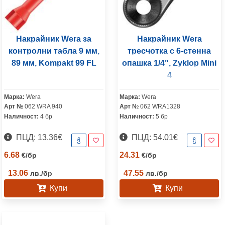
Накрайник Wera за
Накрайник Wera
контролни табла 9 мм,
тресчотка с 6-стенна
89 мм, Kompakt 99 FL
опашка 1/4", Zyklop Mini
4
Марка:
Wera
Марка:
Wera
Арт №
062 WRA 940
Арт №
062 WRA1328
Наличност:
4 бр
Наличност:
5 бр
ПЦД: 13.36€
ПЦД: 54.01€
6.68
24.31
€
/
бр
€
/
бр
13.06
47.55
лв.
/
бр
лв.
/
бр
Купи
Купи