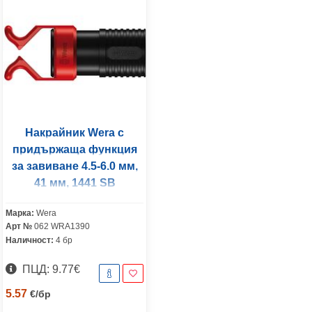
Накрайник Wera с
придържаща функция
за завиване 4.5-6.0 мм,
41 мм, 1441 SB
Марка:
Wera
Арт №
062 WRA1390
Наличност:
4 бр
ПЦД: 9.77€
5.57
€
/
бр