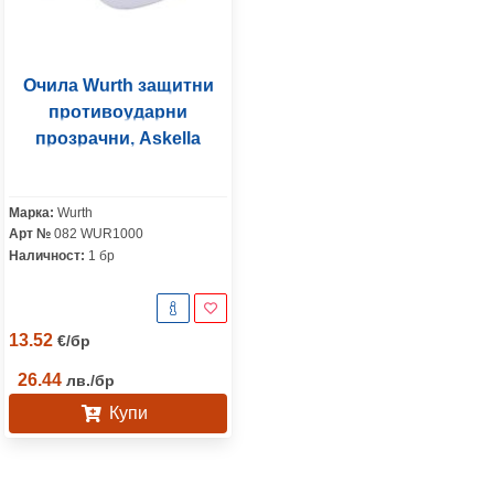
Очила Wurth защитни
противоударни
прозрачни, Askella
Марка:
Wurth
Арт №
082 WUR1000
Наличност:
1 бр
13.52
€
/
бр
26.44
лв.
/
бр
Купи