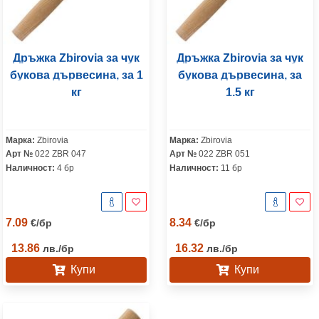
Дръжка Zbirovia за чук
Дръжка Zbirovia за чук
букова дървесина, за 1
букова дървесина, за
кг
1.5 кг
Марка:
Zbirovia
Марка:
Zbirovia
Арт №
022 ZBR 047
Арт №
022 ZBR 051
Наличност:
4 бр
Наличност:
11 бр
7.09
8.34
€
/
бр
€
/
бр
13.86
16.32
лв.
/
бр
лв.
/
бр
Купи
Купи