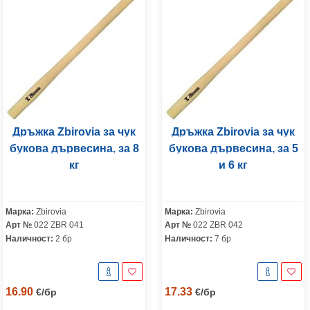
Дръжка Zbirovia за чук
Дръжка Zbirovia за чук
букова дървесина, за 8
букова дървесина, за 5
кг
и 6 кг
Марка:
Zbirovia
Марка:
Zbirovia
Арт №
022 ZBR 041
Арт №
022 ZBR 042
Наличност:
2 бр
Наличност:
7 бр
16.90
17.33
€
/
бр
€
/
бр