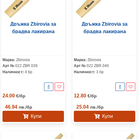
Дръжка Zbirovia за
Дръжка Zbirovia за
брадва лакирана
брадва лакирана
Марка:
Zbirovia
Марка:
Zbirovia
Арт №
022 ZBR 039
Арт №
022 ZBR 040
Наличност:
4 бр
Наличност:
3 бр
24.00
12.80
€
/
бр
€
/
бр
46.94
25.04
лв.
/
бр
лв.
/
бр
Купи
Купи