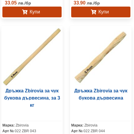
33.05
33.90
лв.
/
бр
лв.
/
бр
Купи
Купи
Дръжка Zbirovia за чук
Дръжка Zbirovia за чук
букова дървесина, за 3
букова дървесина
кг
Марка:
Zbirovia
Марка:
Zbirovia
Арт №
022 ZBR 043
Арт №
022 ZBR 044