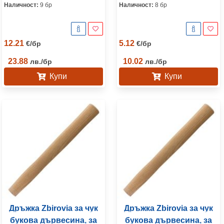
Наличност:
9 бр
Наличност:
8 бр
12.21
5.12
€
/
бр
€
/
бр
23.88
10.02
лв.
/
бр
лв.
/
бр
Купи
Купи
Дръжка Zbirovia за чук
Дръжка Zbirovia за чук
букова дървесина, за
букова дървесина, за