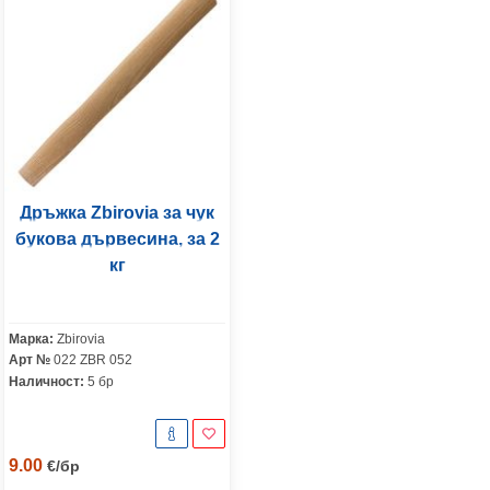
Дръжка Zbirovia за чук
букова дървесина, за 2
кг
Марка:
Zbirovia
Арт №
022 ZBR 052
Наличност:
5 бр
9.00
€
/
бр