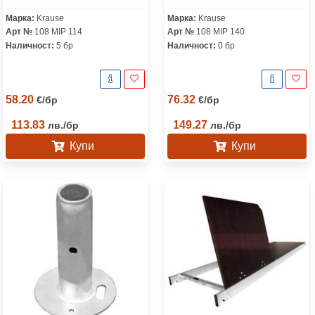
Марка:
Krause
Марка:
Krause
Арт №
108 MIP 114
Арт №
108 MIP 140
Наличност:
5 бр
Наличност:
0 бр
58.20
76.32
€
/
бр
€
/
бр
113.83
149.27
лв.
/
бр
лв.
/
бр
Купи
Купи