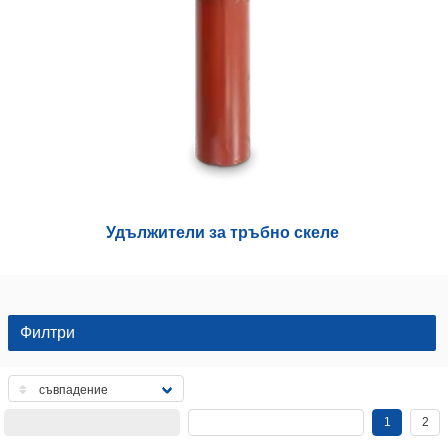
Удължители за тръбно скеле
Филтри
1
2