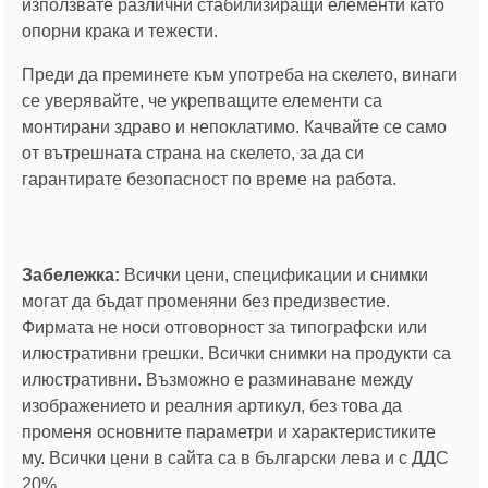
използвате различни стабилизиращи елементи като
опорни крака и тежести.
Преди да преминете към употреба на скелето, винаги
се уверявайте, че укрепващите елементи са
монтирани здраво и непоклатимо. Качвайте се само
от вътрешната страна на скелето, за да си
гарантирате безопасност по време на работа.
Забележка:
Всички цени, спецификации и снимки
могат да бъдат променяни без предизвестие.
Фирмата не носи отговорност за типографски или
илюстративни грешки. Всички снимки на продукти са
илюстративни. Възможно е разминаване между
изображението и реалния артикул, без това да
променя основните параметри и характеристиките
му. Всички цени в сайта са в български лева и с ДДС
20%.