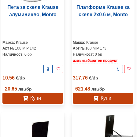
Пета за скеле Krause
Платформа Krause за
алуминиево, Monto
скеле 2х0.6 м, Monto
Марка:
Krause
Марка:
Krause
Арт №
108 MIP 142
Арт №
108 MIP 173
Наличност:
0 бр
Наличност:
0 бр
извънгабаритен продукт
10.56
317.76
€
/
бр
€
/
бр
20.65
621.48
лв.
/
бр
лв.
/
бр
Купи
Купи