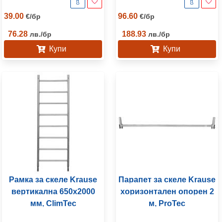
39.00
96.60
€
/
бр
€
/
бр
76.28
188.93
лв.
/
бр
лв.
/
бр
Купи
Купи
Рамка за скеле Krause
Парапет за скеле Krause
вертикална 650х2000
хоризонтален опорен 2
мм, ClimTec
м, ProTec