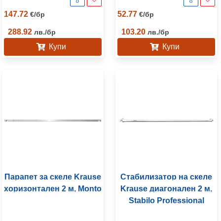
147.72
52.77
€
/
бр
€
/
бр
288.92
103.20
лв.
/
бр
лв.
/
бр
Купи
Купи
Парапет за скеле Krause
Стабилизатор на скеле
хоризонтален 2 м, Monto
Krause диагонален 2 м,
Stabilo Professional