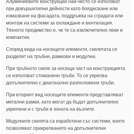
Алуминиевите конструкции най-често се използват
при довършителни дейности като боядисване или
измазване на фасадата, поддръжка на сградата или
монтаж на системи за охлаждане и вентилация.
Тяхното предимство е, че те са изключително леки и
компактни.
Според вида на носещите елементи, скелетата се
разделят на тръбни, рамкови и модулни.
При тръбното скеле за носеща част на конструкцията
се използват стоманени тръби. То се укрепва
допълнително с диагонално разположени тръби.
При вторият вид носещите елементи представляват
метални рамки, като могат да бъдат допълнително
укрепени и с тръби в зоната на възлите.
Модулните скелета са изработени със системи, които
позволяват прикрепването на допълнителни