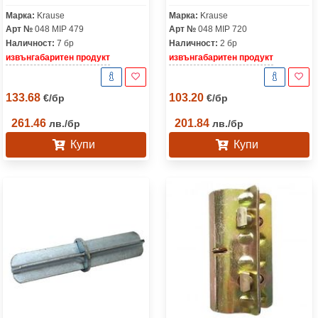
Марка:
Krause
Марка:
Krause
Арт №
048 MIP 479
Арт №
048 MIP 720
Наличност:
7 бр
Наличност:
2 бр
извънгабаритен продукт
извънгабаритен продукт
133.68
103.20
€
/
бр
€
/
бр
261.46
201.84
лв.
/
бр
лв.
/
бр
Купи
Купи