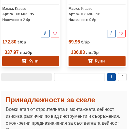
Марка:
Krause
Марка:
Krause
Арт №
108 MIP 195
Арт №
108 MIP 196
Наличност:
2 бр
Наличност:
0 бр
172.80
69.96
€
/
бр
€
/
бр
337.97
136.83
лв.
/
бр
лв.
/
бр
Купи
Купи
1
2
Принадлежности за скеле
Всеки етап от строителната и монтажната дейност
изисква различни по вид инструменти и съоръжения,
с конкретни предназначения за съответната дейност.