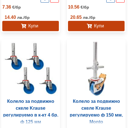
7.36
10.56
€
/
бр
€
/
бр
14.40
20.65
лв.
/
бр
лв.
/
бр
Купи
Купи
Колело за подвижно
Колело за подвижно
скеле Krause
скеле Krause
регулируемо в к-кт 4 бр.
регулируемо ф 150 мм,
ф 125 мм
Monto