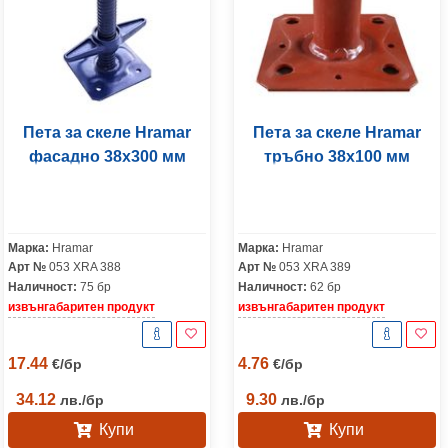
Пета за скеле Hramar
Пета за скеле Hramar
фасадно 38х300 мм
тръбно 38х100 мм
Марка:
Hramar
Марка:
Hramar
Арт №
053 XRA 388
Арт №
053 XRA 389
Наличност:
75 бр
Наличност:
62 бр
извънгабаритен продукт
извънгабаритен продукт
17.44
4.76
€
/
бр
€
/
бр
34.12
9.30
лв.
/
бр
лв.
/
бр
Купи
Купи