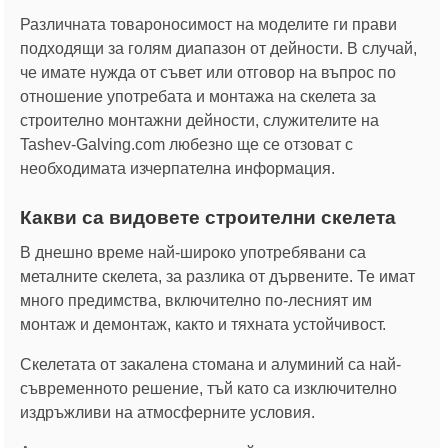
Различната товароносимост на моделите ги прави
подходящи за голям диапазон от дейности. В случай,
че имате нужда от съвет или отговор на въпрос по
отношение употребата и монтажа на скелета за
строително монтажни дейности, служителите на
Tashev-Galving.com любезно ще се отзоват с
необходимата изчерпателна информация.
Какви са видовете строителни скелета
В днешно време най-широко употребявани са
металните скелета, за разлика от дървените. Те имат
много предимства, включително по-лесният им
монтаж и демонтаж, както и тяхната устойчивост.
Скелетата от закалена стомана и алуминий са най-
съвременното решение, тъй като са изключително
издръжливи на атмосферните условия.