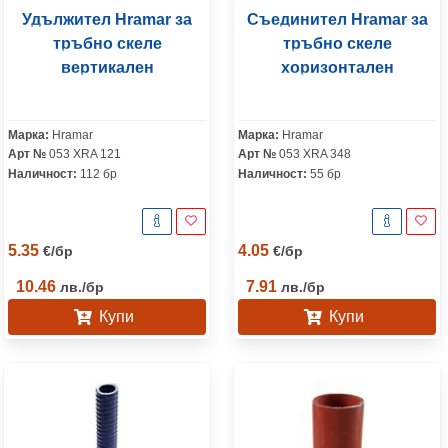
Удължител Hramar за
Съединител Hramar за
тръбно скеле
тръбно скеле
вертикален
хоризонтален
Марка:
Hramar
Марка:
Hramar
Арт №
053 XRA 121
Арт №
053 XRA 348
Наличност:
112 бр
Наличност:
55 бр
5.35
4.05
€
/
бр
€
/
бр
10.46
7.91
лв.
/
бр
лв.
/
бр
Купи
Купи