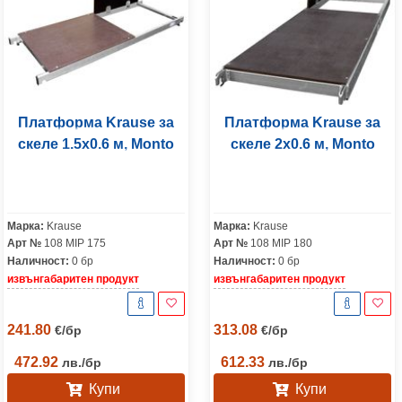
Платформа Krause за
Платформа Krause за
скеле 1.5x0.6 м, Monto
скеле 2х0.6 м, Monto
Марка:
Krause
Марка:
Krause
Арт №
108 MIP 175
Арт №
108 MIP 180
Наличност:
0 бр
Наличност:
0 бр
извънгабаритен продукт
извънгабаритен продукт
241.80
313.08
€
/
бр
€
/
бр
472.92
612.33
лв.
/
бр
лв.
/
бр
Купи
Купи