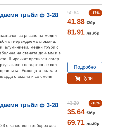
50.64
-17%
даеми тръби ф 3-28
41.88
€/
бр
81.91
лв./
бр
назначен за рязане на медни
ръби от неръждаема стомана,
и, алуминиеви, медни тръби с
ебелина на стената до 4 мм и в
ста. Широкият прецизен лагер
рху закален невъртящ се вал
Подробно
 прав ъгъл. Режещата ролка е
 твърда стомана и се сменя
Купи
43.20
-18%
даеми тръби ф 3-28
35.64
€/
бр
69.71
лв./
бр
8 е качествен тръборез със