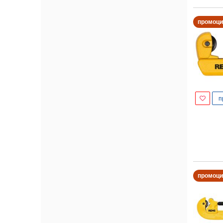
промоци
п
промоци