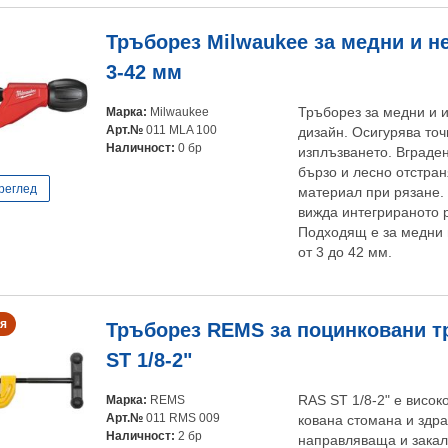
Тръборез Milwaukee за медни и 
3-42 мм
Марка:
Milwaukee
Тръборез за медни и и
Арт.№
011 MLA 100
дизайн. Осигурява точ
Наличност:
0 бр
изплъзването. Вграде
бързо и лесно отстран
реглед
материал при рязане. 
вижда интегрираното 
Подходящ е за медни 
от 3 до 42 мм.
я
Тръборез REMS за поцинковани т
ST 1/8-2"
Марка:
REMS
RAS ST 1/8-2" e висок
Арт.№
011 RMS 009
кована стомана и здр
Наличност:
2 бр
направляваща и закал