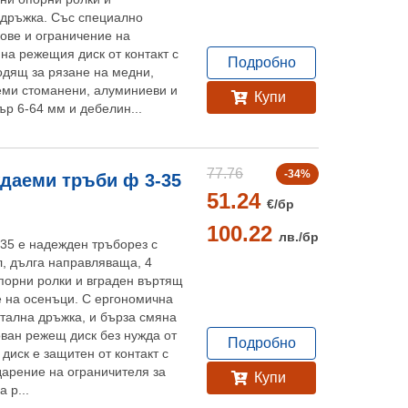
 дръжка. Със специално
ове и ограничение на
на режещия диск от контакт с
Подробно
одящ за рязане на медни,
еми стоманени, алуминиеви и
Купи
р 6-64 мм и дебелин...
77.76
-34%
даеми тръби ф 3-35
51.24
€/
бр
100.22
лв./
бр
35 е надежден тръборез с
, дълга направляваща, 4
порни ролки и вграден въртящ
е на осенъци. С ергономична
тална дръжка, и бърза смяна
ван режещ диск без нужда от
Подробно
диск е защитен от контакт с
дарение на ограничителя за
Купи
 р...