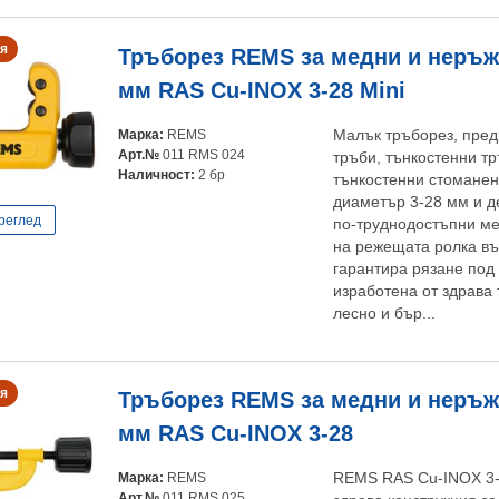
я
Тръборез REMS за медни и неръж
мм RAS Cu-INOX 3-28 Mini
Марка:
REMS
Малък тръборез, пред
Арт.№
011 RMS 024
тръби, тънкостенни т
Наличност:
2 бр
тънкостенни стоманен
диаметър 3-28 мм и д
реглед
по-труднодостъпни ме
на режещата ролка въ
гарантира рязане под
изработена от здрава
лесно и бър...
я
Тръборез REMS за медни и неръж
мм RAS Cu-INOX 3-28
Марка:
REMS
REMS RAS Cu-INOX 3-2
Арт.№
011 RMS 025