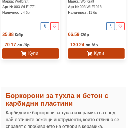
Марка:
Wolfcraft
Марка:
Wolfcraft
Арт №
003 WLF1771
Арт №
003 WLF1918
Наличност:
4 бр
Наличност:
11 бр
35.88
66.59
€
/
бр
€
/
бр
70.17
130.24
лв.
/
бр
лв.
/
бр
Купи
Купи
Боркорони за тухла и бетон с
карбидни пластини
Карбидните боркорони за тухла и керамика са сред
най-евтините режещи инструменти, които отлично се
справят с пробиването на отвори в керамика,