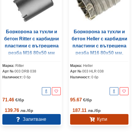
Боркорона за тухли и
Боркорона за тухли и
бетон Ritter с карбидни
бетон Heller с карбидни
пластини с вътрешена
пластини с вътрешена
резба М16 80х50 мм
резба М16 80х50 мм,
3225
Марка:
Ritter
Марка:
Heller
Арт №
003 DRB 038
Арт №
003 HLR 038
Наличност:
0 бр
Наличност:
0 бр
71.46
95.67
€
/
бр
€
/
бр
139.76
187.11
лв.
/
бр
лв.
/
бр
Запитване
Купи