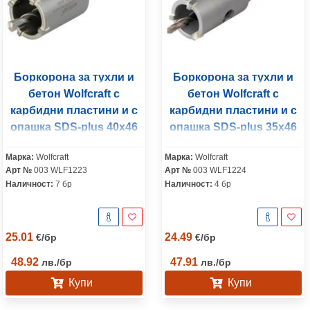
Боркорона за тухли и
Боркорона за тухли и
бетон Wolfcraft с
бетон Wolfcraft с
карбидни пластини и с
карбидни пластини и с
опашка SDS-plus 40x46
опашка SDS-plus 35x46
мм
мм
Марка:
Wolfcraft
Марка:
Wolfcraft
Арт №
003 WLF1223
Арт №
003 WLF1224
Наличност:
7 бр
Наличност:
4 бр
25.01
24.49
€
/
бр
€
/
бр
48.92
47.91
лв.
/
бр
лв.
/
бр
Купи
Купи