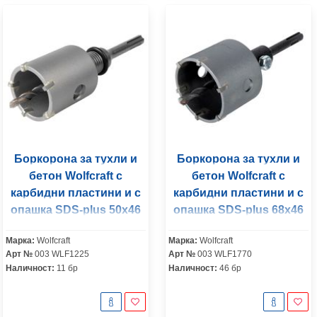
Боркорона за тухли и
Боркорона за тухли и
бетон Wolfcraft с
бетон Wolfcraft с
карбидни пластини и с
карбидни пластини и с
опашка SDS-plus 50x46
опашка SDS-plus 68х46
мм
мм
Марка:
Wolfcraft
Марка:
Wolfcraft
Арт №
003 WLF1225
Арт №
003 WLF1770
Наличност:
11 бр
Наличност:
46 бр