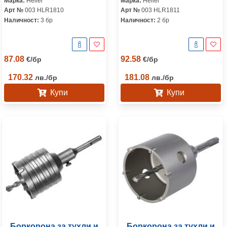
Марка:
Heller
Марка:
Heller
Арт №
003 HLR1810
Арт №
003 HLR1811
Наличност:
3 бр
Наличност:
2 бр
87.08
92.58
€
/
бр
€
/
бр
170.32
181.08
лв.
/
бр
лв.
/
бр
Купи
Купи
Боркорона за тухли и
Боркорона за тухли и