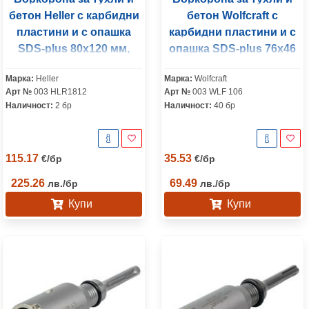
бетон Heller с карбидни
бетон Wolfcraft с
пластини и с опашка
карбидни пластини и с
SDS-plus 80х120 мм,
опашка SDS-plus 76х46
3215/18
мм
Марка:
Heller
Марка:
Wolfcraft
Арт №
003 HLR1812
Арт №
003 WLF 106
Наличност:
2 бр
Наличност:
40 бр
115.17
35.53
€
/
бр
€
/
бр
225.26
69.49
лв.
/
бр
лв.
/
бр
Купи
Купи