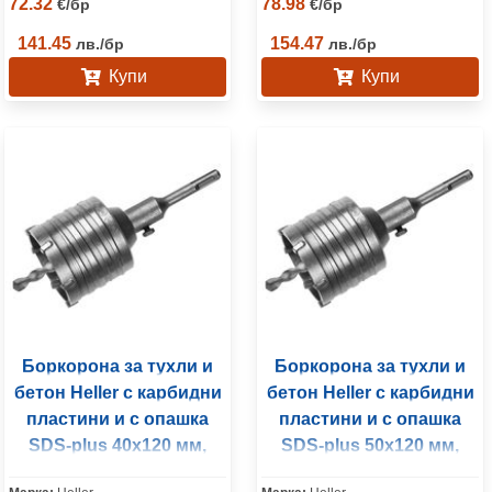
72.32
78.98
€
/
бр
€
/
бр
141.45
154.47
лв.
/
бр
лв.
/
бр
Купи
Купи
Боркорона за тухли и
Боркорона за тухли и
бетон Heller с карбидни
бетон Heller с карбидни
пластини и с опашка
пластини и с опашка
SDS-plus 40х120 мм,
SDS-plus 50х120 мм,
3215/18
3215/18