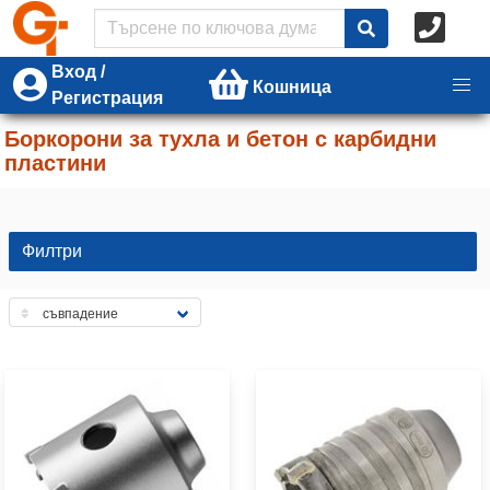
Вход /
Кошница
Регистрация
Боркорони за тухла и бетон с карбидни
пластини
Филтри