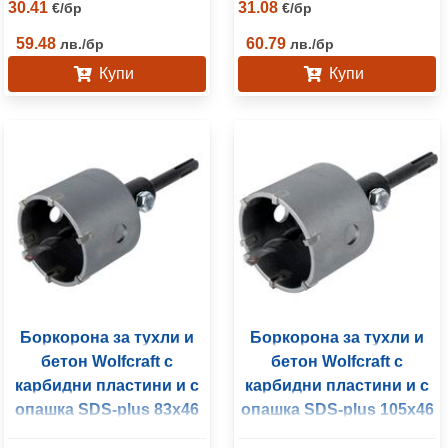
30.41
31.08
€
/
бр
€
/
бр
59.48
60.79
лв.
/
бр
лв.
/
бр
Купи
Купи
Боркорона за тухли и
Боркорона за тухли и
бетон Wolfcraft с
бетон Wolfcraft с
карбидни пластини и с
карбидни пластини и с
опашка SDS-plus 83х46
опашка SDS-plus 105х46
мм
мм