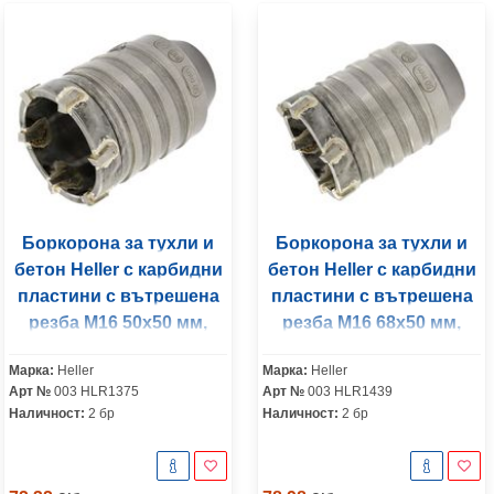
Боркорона за тухли и
Боркорона за тухли и
бетон Heller с карбидни
бетон Heller с карбидни
пластини с вътрешена
пластини с вътрешена
резба М16 50х50 мм,
резба М16 68х50 мм,
3225
3225
Марка:
Heller
Марка:
Heller
Арт №
003 HLR1375
Арт №
003 HLR1439
Наличност:
2 бр
Наличност:
2 бр