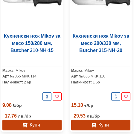
Кухненски нож Mikov за
Кухненски нож Mikov за
месо 150/280 мм,
месо 200/330 мм,
Butcher 310-NH-15
Butcher 315-NH-20
Марка:
Mikov
Марка:
Mikov
Арт №
065 MKK 114
Арт №
065 MKK 116
Наличност:
2 бр
Наличност:
1 бр
9.08
15.10
€
/
бр
€
/
бр
17.76
29.53
лв.
/
бр
лв.
/
бр
Купи
Купи