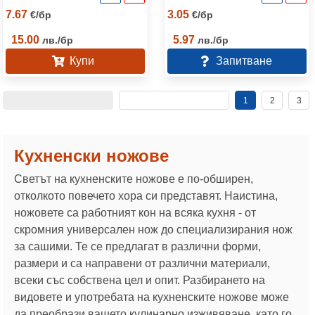
7.67
3.05
€
/
бр
€
/
бр
15.00
5.97
лв.
/
бр
лв.
/
бр
Купи
Запитване
1
2
3
Кухненски ножове
Светът на кухненските ножове е по-обширен,
отколкото повечето хора си представят. Наистина,
ножовете са работният кон на всяка кухня - от
скромния универсален нож до специализирания нож
за сашими. Те се предлагат в различни форми,
размери и са направени от различни материали,
всеки със собствена цел и опит. Разбирането на
видовете и употребата на кухненските ножове може
да преобрази вашето кулинарно изживяване, като го