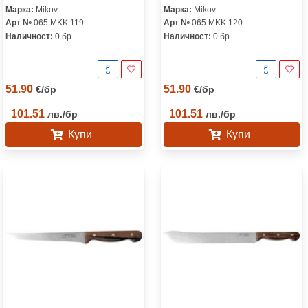
Марка:
Mikov
Марка:
Mikov
Арт №
065 MKK 119
Арт №
065 MKK 120
Наличност:
0 бр
Наличност:
0 бр
51.90
51.90
€
/
бр
€
/
бр
101.51
101.51
лв.
/
бр
лв.
/
бр
Купи
Купи