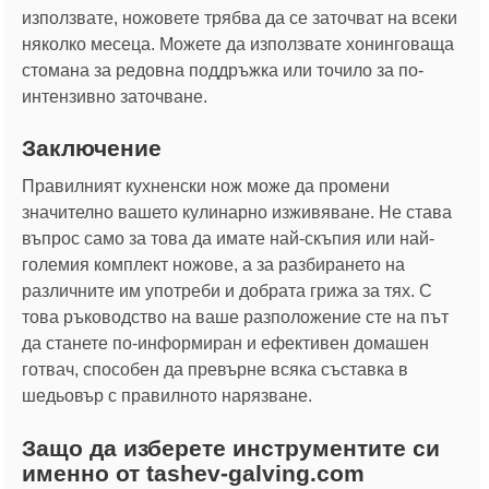
използвате, ножовете трябва да се заточват на всеки
няколко месеца. Можете да използвате хонинговаща
стомана за редовна поддръжка или точило за по-
интензивно заточване.
Заключение
Правилният кухненски нож може да промени
значително вашето кулинарно изживяване. Не става
въпрос само за това да имате най-скъпия или най-
големия комплект ножове, а за разбирането на
различните им употреби и добрата грижа за тях. С
това ръководство на ваше разположение сте на път
да станете по-информиран и ефективен домашен
готвач, способен да превърне всяка съставка в
шедьовър с правилното нарязване.
Защо да изберете инструментите си
именно от tashev-galving.com