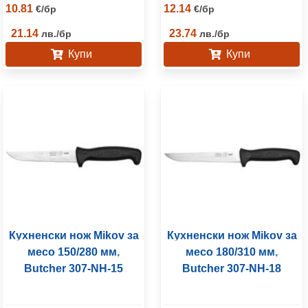
10.81
12.14
€
/
бр
€
/
бр
21.14
23.74
лв.
/
бр
лв.
/
бр
Купи
Купи
Кухненски нож Mikov за
Кухненски нож Mikov за
месо 150/280 мм,
месо 180/310 мм,
Butcher 307-NH-15
Butcher 307-NH-18