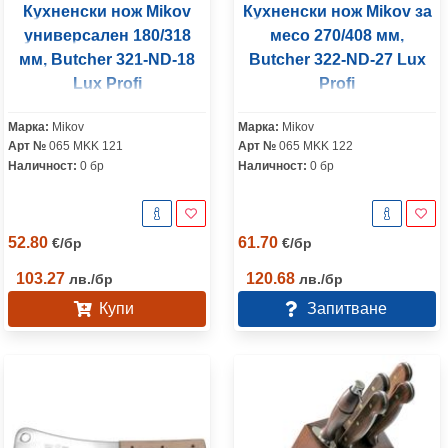
Кухненски нож Mikov
Кухненски нож Mikov за
универсален 180/318
месо 270/408 мм,
мм, Butcher 321-ND-18
Butcher 322-ND-27 Lux
Lux Profi
Profi
Марка:
Mikov
Марка:
Mikov
Арт №
065 MKK 121
Арт №
065 MKK 122
Наличност:
0 бр
Наличност:
0 бр
52.80
61.70
€
/
бр
€
/
бр
103.27
120.68
лв.
/
бр
лв.
/
бр
Купи
Запитване