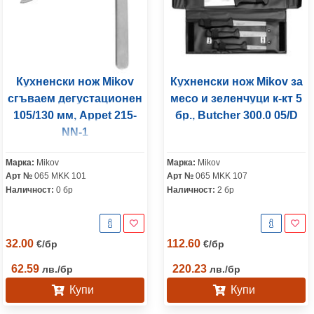
Кухненски нож Mikov
Кухненски нож Mikov за
сгъваем дегустационен
месо и зеленчуци к-кт 5
105/130 мм, Appet 215-
бр., Butcher 300.0 05/D
NN-1
Марка:
Mikov
Марка:
Mikov
Арт №
065 MKK 101
Арт №
065 MKK 107
Наличност:
0 бр
Наличност:
2 бр
32.00
112.60
€
/
бр
€
/
бр
62.59
220.23
лв.
/
бр
лв.
/
бр
Купи
Купи