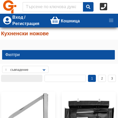
Вход /
Кошница
Регистрация
Кухненски ножове
Филтри
1
2
3