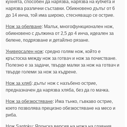
кухнята, способен да нарязва, нарязва на кубчета и
нарязва различни съставки. Обикновено дълъг от 6
до 14 инча, той има широко, стесняващо се острие.
Нож за обелване
: Малък, многофункционален нож,
обикновено с дължина от 2,5 до 4 инча, идеален за
белене, подрязване и детайлно рязане.
Универсален нож
: средно голям нож, който е
кръстоска между нож за готвач и нож за почистване.
Полезно е за задачи, твърде малки за нож на готвач и
твърде големи за нож за къдрене.
Нож за хляб
: дълъг нож с назъбено острие,
предназначен да нарязва хляба, без да го мачка.
Нож за обезкостяване
: Има тънко, гъвкаво острие,
което позволява прецизно обезкостяване на месо и
риба.
Нож Santoku
: Японска версия на ножа на главния