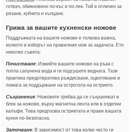
готвач, обикновено по-къс и по-лек. Той е отличен за
рязане, кубчета и кълцане.
Грижа за вашите кухненски ножове
Поддръжката на вашите ножове е толкова важна,
колкото и изборът на правилния нож за задачата. Ето
няколко съвета:
Почистване
: Измийте вашите ножове на ръка с
топла сапунена вода и ги подсушете веднага. Тази
практика предотвратява ръждясване, оцветяване и
помага за поддържане на остротата на острието.
Съхранение
: Ножовете трябва да се съхраняват в
блок за ножове, върху магнитна лента или в отделни
калъфи. Това предпазва остриетата и прави вашата
кухня по-безопасна.
Заточване
: В зависимост от това колко често ги