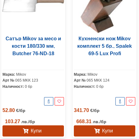
Сатър Mikov за месо и
Кухненски нож Mikov
кости 180/330 мм,
комплект 5 бр., Spalek
Butcher 76-ND-18
69-5 Lux Profi
Марка:
Mikov
Марка:
Mikov
Арт №
065 MKK 123
Арт №
065 MKK 124
Наличност:
0 бр
Наличност:
0 бр
52.80
341.70
€
/
бр
€
/
бр
103.27
668.31
лв.
/
бр
лв.
/
бр
Купи
Купи