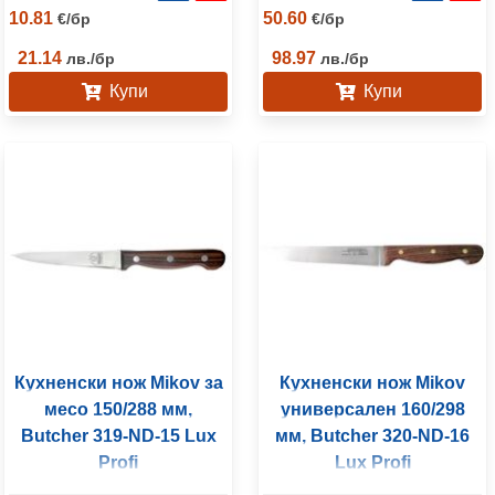
10.81
50.60
€
/
бр
€
/
бр
21.14
98.97
лв.
/
бр
лв.
/
бр
Купи
Купи
Кухненски нож Mikov за
Кухненски нож Mikov
месо 150/288 мм,
универсален 160/298
Butcher 319-ND-15 Lux
мм, Butcher 320-ND-16
Profi
Lux Profi