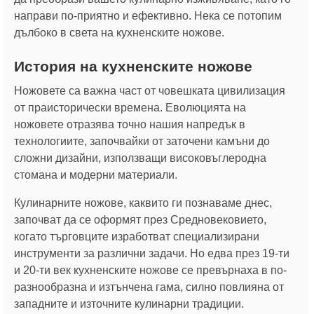
направи по-приятно и ефективно. Нека се потопим
дълбоко в света на кухненските ножове.
История на кухненските ножове
Ножовете са важна част от човешката цивилизация
от праисторически времена. Еволюцията на
ножовете отразява точно нашия напредък в
технологиите, започвайки от заточени камъни до
сложни дизайни, използващи високовъглеродна
стомана и модерни материали.
Кулинарните ножове, каквито ги познаваме днес,
започват да се оформят през Средновековието,
когато търговците изработват специализирани
инструменти за различни задачи. Но едва през 19-ти
и 20-ти век кухненските ножове се превърнаха в по-
разнообразна и изтънчена гама, силно повлияна от
западните и източните кулинарни традиции.