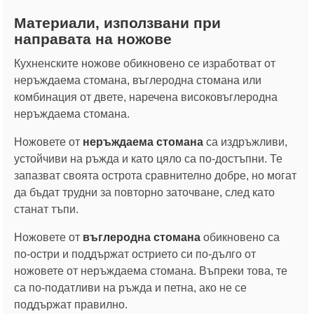
Материали, използвани при
направата на ножове
Кухненските ножове обикновено се изработват от
неръждаема стомана, въглеродна стомана или
комбинация от двете, наречена високовъглеродна
неръждаема стомана.
Ножовете от
неръждаема стомана
са издръжливи,
устойчиви на ръжда и като цяло са по-достъпни. Те
запазват своята острота сравнително добре, но могат
да бъдат трудни за повторно заточване, след като
станат тъпи.
Ножовете от
въглеродна стомана
обикновено са
по-остри и поддържат острието си по-дълго от
ножовете от неръждаема стомана. Въпреки това, те
са по-податливи на ръжда и петна, ако не се
поддържат правилно.