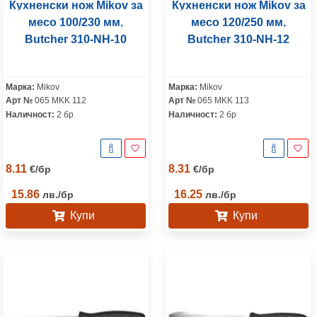
Кухненски нож Mikov за
Кухненски нож Mikov за
месо 100/230 мм,
месо 120/250 мм,
Butcher 310-NH-10
Butcher 310-NH-12
Марка:
Mikov
Марка:
Mikov
Арт №
065 MKK 112
Арт №
065 MKK 113
Наличност:
2 бр
Наличност:
2 бр
8.11
8.31
€
/
бр
€
/
бр
15.86
16.25
лв.
/
бр
лв.
/
бр
Купи
Купи