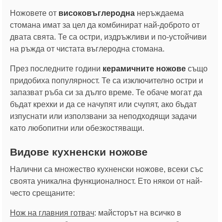
Ножовете от
високовъглеродна
неръждаема
стомана имат за цел да комбинират най-доброто от
двата свята. Те са остри, издръжливи и по-устойчиви
на ръжда от чистата въглеродна стомана.
През последните години
керамичните ножове
също
придобиха популярност. Те са изключително остри и
запазват ръба си за дълго време. Те обаче могат да
бъдат крехки и да се начупят или счупят, ако бъдат
изпуснати или използвани за неподходящи задачи
като любопитни или обезкостяващи.
Видове кухненски ножове
Налични са множество кухненски ножове, всеки със
своята уникална функционалност. Ето някои от най-
често срещаните:
Нож на главния готвач
: майсторът на всичко в