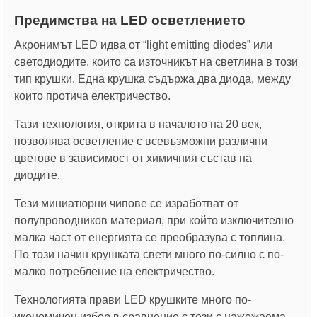
Предимства на LED осветлението
Акронимът LED идва от “light emitting diodes” или
светодиодите, които са източникът на светлина в този
тип крушки. Една крушка съдържа два диода, между
които протича електричество.
Тази технология, открита в началото на 20 век,
позволява осветление с всевъзможни различни
цветове в зависимост от химичния състав на
диодите.
Тези миниатюрни чипове се изработват от
полупроводников материал, при който изключително
малка част от енергията се преобразува с топлина.
По този начин крушката свети много по-силно с по-
малко потребление на електричество.
Технологията прави LED крушките много по-
икономичен избор в сравнение с тези с нажежаема