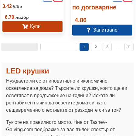
3.42
€
/
бр
по договаряне
6.70
лв.
/
бр
4.86
Купи
Запитване
1
2
3
…
11
LED крушки
Нуждаете ли се от иновативно и икономично
осветление за дома? Търсите ли крушки, които ще ви
осветяват в продължение на години? Искате ли
рентабилен начин да осветите дома си, като
същевременно спестявате от разходите си за ток?
Тук сте на правилното място. Ние от Tashev-
Galving.com подбрахме за вас пълен спектър от