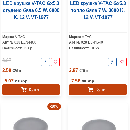
LED крушка V-TAC Gx5.3
LED крушка V-TAC Gx5.3
студено бяла 6.5 W, 6000
топло бяла 7 W, 3000 K,
K, 12 V, VT-1977
12 V, VT-1977
Марка:
V-TAC
Марка:
V-TAC
Арт №
028 ELN4460
Арт №
028 ELN4540
Наличност:
15 бр
Наличност:
10 бр
3.87
2.59
3.87
€
/
бр
€
/
бр
5.07
7.56
лв.
/
бр
лв.
/
бр
Купи
Купи
-10%