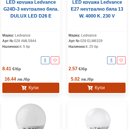
LED крушка Ledvance
LED крушка Ledvance
G24D-3 неутрално бяла,
E27 неутрално бяла 13
DULUX LED D26 E
W, 4000 K, 230 V
Марка:
Ledvance
Марка:
Ledvance
Арт №
028 AML5944
Арт №
028 ELM6329
Наличност:
5 бр
Наличност:
25 бр
8.41
2.57
€
/
бр
€
/
бр
16.44
5.02
лв.
/
бр
лв.
/
бр
Купи
Купи