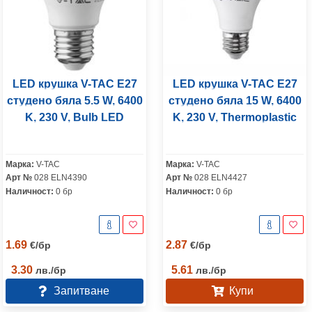
LED крушка V-TAC E27
LED крушка V-TAC E27
студено бяла 5.5 W, 6400
студено бяла 15 W, 6400
K, 230 V, Bulb LED
K, 230 V, Thermoplastic
Марка:
V-TAC
Марка:
V-TAC
Арт №
028 ELN4390
Арт №
028 ELN4427
Наличност:
0 бр
Наличност:
0 бр
1.69
2.87
€
/
бр
€
/
бр
3.30
5.61
лв.
/
бр
лв.
/
бр
Запитване
Купи