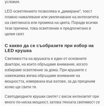
условия.
LED осветлението позволява и „димиране“, тоест
плавно намаляване или увеличаване на интензитета
на светлината или промяна на цвета. Поради всички
тези причини, това осветление е предпочитано в
целия свят.
С какво да се съобразите при избор на
LED крушка
Светимостта на крушката е един от основните
фактори, на които обръщаме внимание, когато
избираме осветление за дома. При крушките с
нажежаема жичка обръщаме внимание на
мощността, измервана във ватове, за да преценим
колко ще свети тя.
Светодиодните крушки светят с висок интензитет при
много по-ниска мощност, затова тяхната светимост се