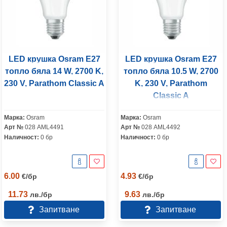
LED крушка Osram E27
LED крушка Osram E27
топло бяла 14 W, 2700 K,
топло бяла 10.5 W, 2700
230 V, Parathom Classic A
K, 230 V, Parathom
Classic A
Марка:
Osram
Марка:
Osram
Арт №
028 AML4491
Арт №
028 AML4492
Наличност:
0 бр
Наличност:
0 бр
6.00
4.93
€
/
бр
€
/
бр
11.73
9.63
лв.
/
бр
лв.
/
бр
Запитване
Запитване