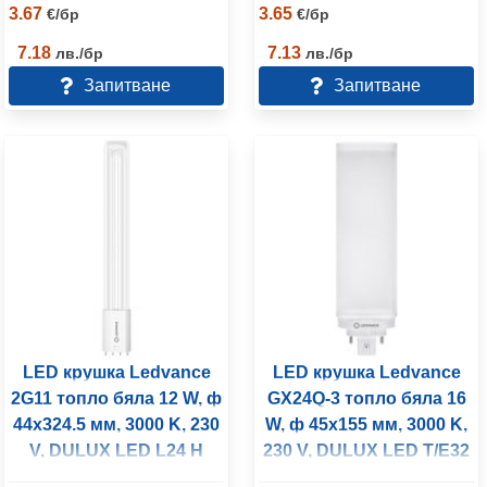
3.67
3.65
€
/
бр
€
/
бр
7.18
7.13
лв.
/
бр
лв.
/
бр
Запитване
Запитване
LED крушка Ledvance
LED крушка Ledvance
2G11 топло бяла 12 W, ф
GX24Q-3 топло бяла 16
44х324.5 мм, 3000 K, 230
W, ф 45х155 мм, 3000 K,
V, DULUX LED L24 H
230 V, DULUX LED T/E32