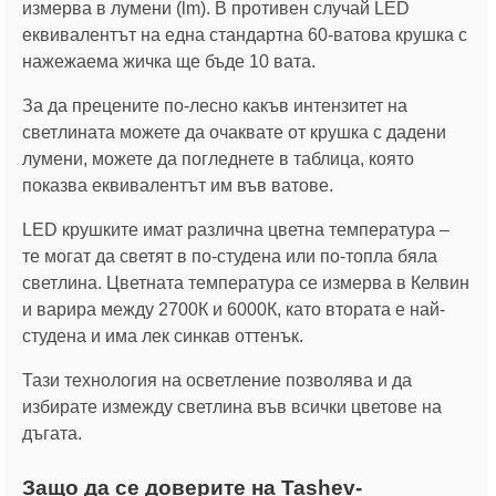
измерва в лумени (lm). В противен случай LED
еквивалентът на една стандартна 60-ватова крушка с
нажежаема жичка ще бъде 10 вата.
За да прецените по-лесно какъв интензитет на
светлината можете да очаквате от крушка с дадени
лумени, можете да погледнете в таблица, която
показва еквивалентът им във ватове.
LED крушките имат различна цветна температура –
те могат да светят в по-студена или по-топла бяла
светлина. Цветната температура се измерва в Келвин
и варира между 2700К и 6000К, като втората е най-
студена и има лек синкав оттенък.
Тази технология на осветление позволява и да
избирате измежду светлина във всички цветове на
дъгата.
Защо да се доверите на Tashev-