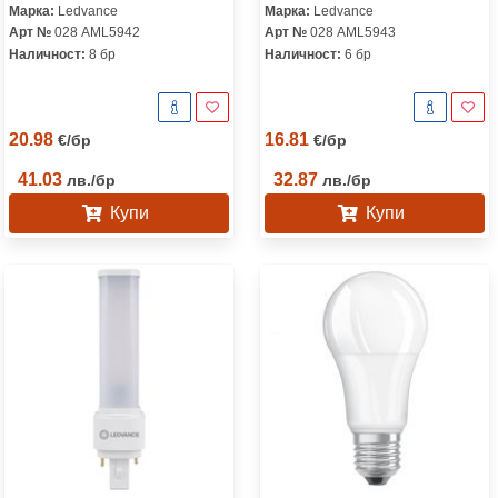
Марка:
Ledvance
Марка:
Ledvance
Арт №
028 AML5942
Арт №
028 AML5943
Наличност:
8 бр
Наличност:
6 бр
20.98
16.81
€
/
бр
€
/
бр
41.03
32.87
лв.
/
бр
лв.
/
бр
Купи
Купи