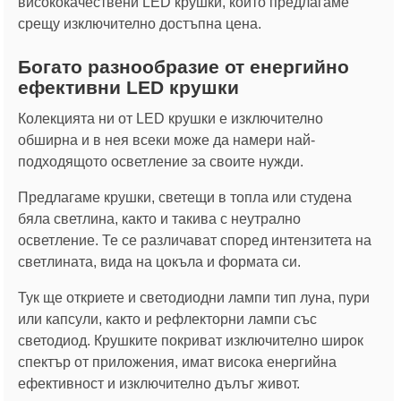
висококачествени LED крушки, които предлагаме
срещу изключително достъпна цена.
Богато разнообразие от енергийно
ефективни LED крушки
Колекцията ни от LED крушки е изключително
обширна и в нея всеки може да намери най-
подходящото осветление за своите нужди.
Предлагаме крушки, светещи в топла или студена
бяла светлина, както и такива с неутрално
осветление. Те се различават според интензитета на
светлината, вида на цокъла и формата си.
Тук ще откриете и светодиодни лампи тип луна, пури
или капсули, както и рефлекторни лампи със
светодиод. Крушките покриват изключително широк
спектър от приложения, имат висока енергийна
ефективност и изключително дълъг живот.