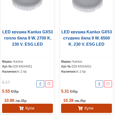
LED крушка Kanlux GX53
LED крушка Kanlux GX53
топло бяла 9 W, 2700 K,
студено бяла 9 W, 6500
230 V, ESG LED
K, 230 V, ESG LED
Марка:
Kanlux
Марка:
Kanlux
Арт №
028 KNX4451
Арт №
028 KNX4452
Наличност:
2 бр
Наличност:
2 бр
6.17
5.55
5.31
€
/
бр
€
/
бр
10.86
10.39
лв.
/
бр
лв.
/
бр
Купи
Купи