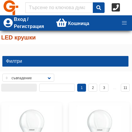
Вход /
Кошница
Регистрация
LED крушки
Филтри
1
2
3
…
11