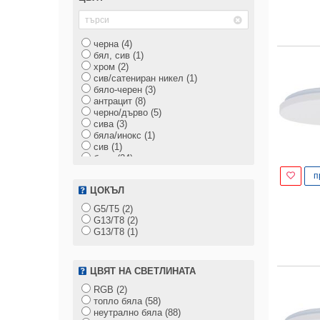
черна (4)
бял, сив (1)
хром (2)
сив/сатениран никел (1)
бяло-черен (3)
антрацит (8)
черно/дърво (5)
сива (3)
бяла/инокс (1)
сив (1)
бяла (24)
златен (1)
п
инокс (6)
ЦОКЪЛ
сребро (7)
бял (29)
G5/T5 (2)
черен/сатениран никел (1)
G13/T8 (2)
черно-бял (1)
G13/Т8 (1)
черен (10)
ЦВЯТ НА СВЕТЛИНАТА
RGB (2)
топло бяла (58)
неутрално бяла (88)