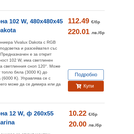
112.49
на 102 W, 480x480x45
€/
бр
Dakota
220.01
лв./
бр
ниера Vivalux Dakota с RGB
подсветка и разсейвател със
 Предназначен е за открит
ност 102 W, има светлинен
на светлинния сноп 120°. Може
т топло бяла (3000 K) до
Подробно
 (6000 K). Управлява се с
него може да се димира или да
Купи
10.22
на 12 W, ф 260x55
€/
бр
Karina
20.00
лв./
бр