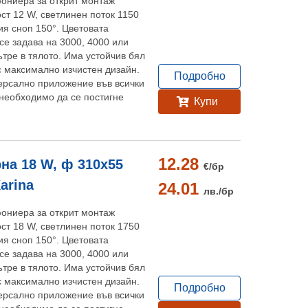
ониера за открит монтаж
ост 12 W, светлинен поток 1150
ия сноп 150°. Цветовата
се задава на 3000, 4000 или
ътре в тялото. Има устойчив бял
с максимално изчистен дизайн.
Подробно
ерсално приложение във всички
необходимо да се постигне
Купи
12.28
на 18 W, ф 310x55
€/
бр
Karina
24.01
лв./
бр
ониера за открит монтаж
ост 18 W, светлинен поток 1750
ия сноп 150°. Цветовата
се задава на 3000, 4000 или
ътре в тялото. Има устойчив бял
с максимално изчистен дизайн.
Подробно
ерсално приложение във всички