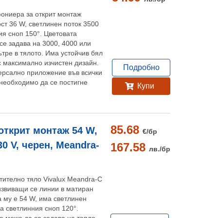
ониера за открит монтаж
ост 36 W, светлинен поток 3500
ия сноп 150°. Цветовата
се задава на 3000, 4000 или
ътре в тялото. Има устойчив бял
с максимално изчистен дизайн.
Подробно
ерсално приложение във всички
необходимо да се постигне
Купи
85.68
открит монтаж 54 W,
€/
бр
30 V, черен, Meandra-
167.58
лв./
бр
тително тяло Vivalux Meandra-C
извиващи се линии в матиран
а му е 54 W, има светлинен
на светлинния сноп 120°.