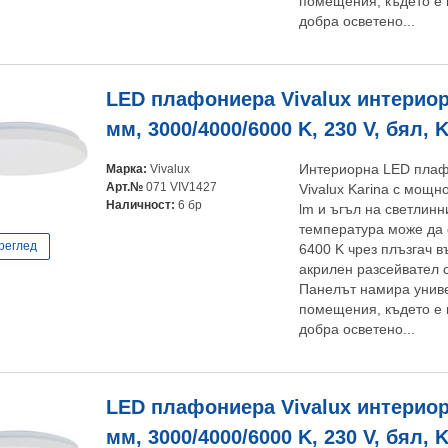
помещения, където е 
добра осветено...
LED плафониера Vivalux интериор
мм, 3000/4000/6000 K, 230 V, бял, 
Марка:
Vivalux
Интериорна LED плаф
Арт.№
071 VIV1427
Vivalux Karina с мощн
Наличност:
6 бр
lm и ъгъл на светлинн
температура може да 
реглед
6400 K чрез плъзгач в
акрилен разсейвател 
Панелът намира унив
помещения, където е 
добра осветено...
LED плафониера Vivalux интериор
мм, 3000/4000/6000 K, 230 V, бял, 