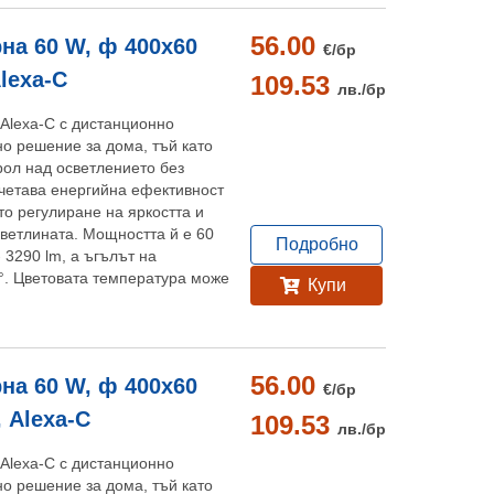
56.00
на 60 W, ф 400х60
€/
бр
Alexa-C
109.53
лв./
бр
 Alexa-C с дистанционно
но решение за дома, тъй като
рол над осветлението без
ъчетава енергийна ефективност
то регулиране на яркостта и
светлината. Мощността й е 60
Подробно
 3290 lm, а ъгълът на
0°. Цветовата температура може
Купи
.
56.00
на 60 W, ф 400х60
€/
бр
, Alexa-C
109.53
лв./
бр
 Alexa-C с дистанционно
но решение за дома, тъй като