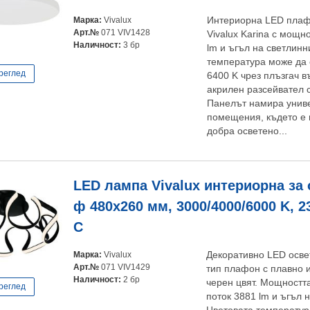
Марка:
Vivalux
Интериорна LED плаф
Арт.№
071 VIV1428
Vivalux Karina с мощн
Наличност:
3 бр
lm и ъгъл на светлинн
температура може да 
реглед
6400 K чрез плъзгач в
акрилен разсейвател 
Панелът намира унив
помещения, където е 
добра осветено...
LED лампа Vivalux интериорна за 
ф 480x260 мм, 3000/4000/6000 K, 2
C
Марка:
Vivalux
Декоративно LED осве
Арт.№
071 VIV1429
тип плафон с плавно 
Наличност:
2 бр
черен цвят. Мощностт
реглед
поток 3881 lm и ъгъл 