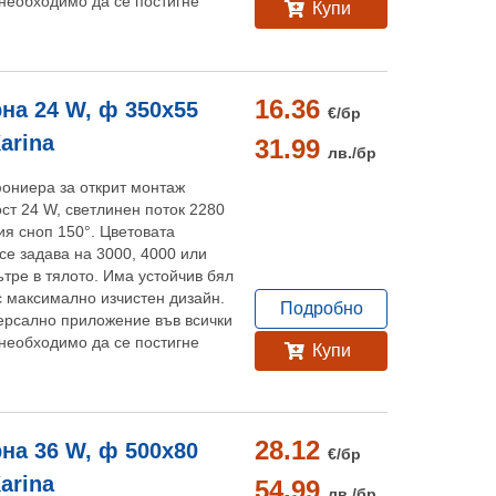
необходимо да се постигне
Купи
16.36
на 24 W, ф 350x55
€/
бр
Karina
31.99
лв./
бр
ониера за открит монтаж
ост 24 W, светлинен поток 2280
ия сноп 150°. Цветовата
се задава на 3000, 4000 или
ътре в тялото. Има устойчив бял
с максимално изчистен дизайн.
Подробно
ерсално приложение във всички
необходимо да се постигне
Купи
28.12
на 36 W, ф 500x80
€/
бр
Karina
54.99
лв./
бр