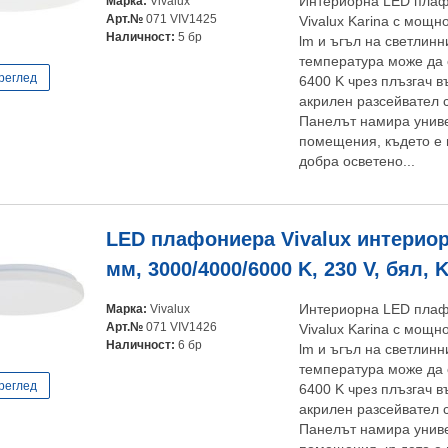
Марка:
Vivalux
Интериорна LED плаф
Арт.№
071 VIV1425
Vivalux Karina с мощн
Наличност:
5 бр
lm и ъгъл на светлинн
температура може да 
реглед
6400 K чрез плъзгач в
акрилен разсейвател 
Панелът намира унив
помещения, където е 
добра осветено...
LED плафониера Vivalux интериор
мм, 3000/4000/6000 K, 230 V, бял, 
Марка:
Vivalux
Интериорна LED плаф
Арт.№
071 VIV1426
Vivalux Karina с мощн
Наличност:
6 бр
lm и ъгъл на светлинн
температура може да 
реглед
6400 K чрез плъзгач в
акрилен разсейвател 
Панелът намира унив