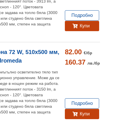
ветлинният поток - 3913 lm, а
сноп - 120°. Цветовата
се задава на топло бяла (3000
Подробно
) или студено бяла светлина
х500 мм, степен на защита
Купи
82.00
на 72 W, 510х500 мм,
€/
бр
ndromeda
160.37
лв./
бр
риъгълно осветително тяло тип
ионно управление. Може да се
веде в нощен режим на работа.
ветлинният поток - 3150 lm, а
сноп - 120°. Цветовата
се задава на топло бяла (3000
Подробно
) или студено бяла светлина
х500 мм, степен на защита
Купи