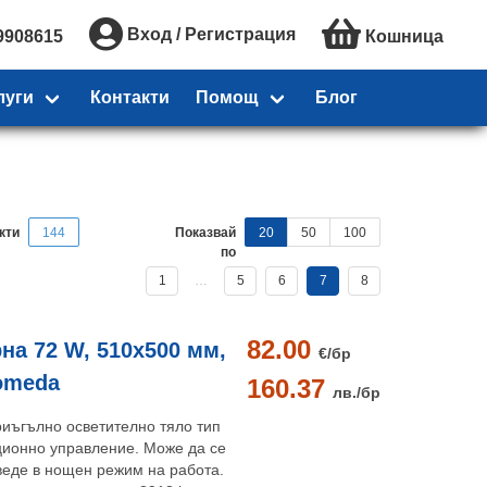
Вход / Регистрация
9908615
Кошница
луги
Контакти
Помощ
Блог
кти
144
Показвай
20
50
100
по
1
…
5
6
7
8
82.00
на 72 W, 510х500 мм,
€/
бр
romeda
160.37
лв./
бр
риъгълно осветително тяло тип
ионно управление. Може да се
веде в нощен режим на работа.