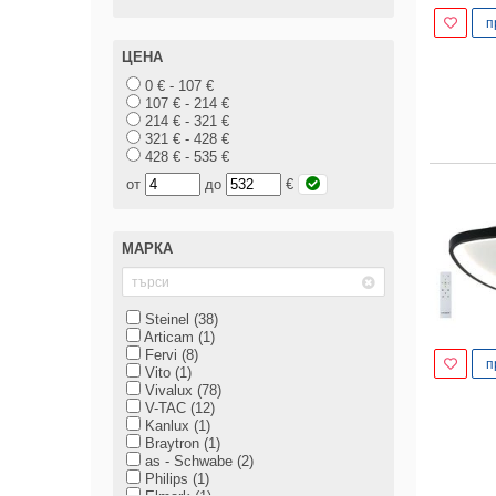
п
ЦЕНА
0 € - 107 €
107 € - 214 €
214 € - 321 €
321 € - 428 €
428 € - 535 €
от
до
€
МАРКА
Steinel (38)
Articam (1)
Fervi (8)
п
Vito (1)
Vivalux (78)
V-TAC (12)
Kanlux (1)
Braytron (1)
as - Schwabe (2)
Philips (1)