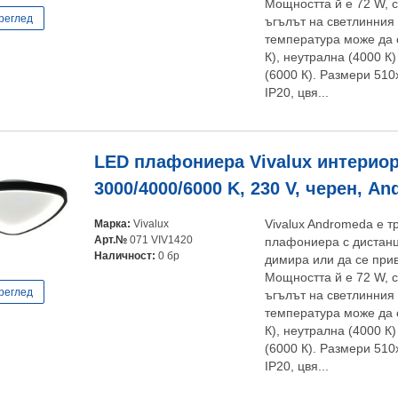
Мощността й е 72 W, с
реглед
ъгълът на светлинния 
температура може да 
К), неутрална (4000 К
(6000 К). Размери 510
IP20, цвя...
LED плафониера Vivalux интериор
3000/4000/6000 K, 230 V, черен, A
Марка:
Vivalux
Vivalux Andromeda е т
Арт.№
071 VIV1420
плафониера с дистанц
Наличност:
0 бр
димира или да се при
Мощността й е 72 W, с
реглед
ъгълът на светлинния 
температура може да 
К), неутрална (4000 К
(6000 К). Размери 510
IP20, цвя...