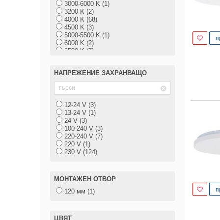
3000-6000 K (1)
400 мм (2)
3200 K (2)
426 мм (1)
4000 K (68)
430 мм (1)
4500 K (3)
445 мм (1)
5000-5500 K (1)
459 мм (1)
п
6000 K (2)
470 мм (1)
6500 K (7)
500 мм (2)
579 мм (1)
580 мм (1)
НАПРЕЖЕНИЕ ЗАХРАНВАЩО
600 мм (1)
618 мм (1)
662 мм (1)
880 мм (1)
12-24 V (3)
1152 мм (1)
13-24 V (1)
1180 мм (1)
24 V (3)
1200 мм (4)
100-240 V (3)
1228 мм (1)
220-240 V (7)
1230 мм (1)
220 V (1)
1262 мм (2)
230 V (124)
1278 мм (1)
1500 мм (1)
1562 мм (2)
МОНТАЖЕН ОТВОР
п
120 мм (1)
ЦВЯТ