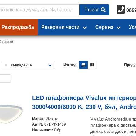
Търси
089
Разпродажба
Резервни части
Сервиз
Ус
D лампи
Изглед
Проду
LED плафониера Vivalux интериор
3000/4000/6000 K, 230 V, бял, And
Марка:
Vivalux
Vivalux Andromeda е т
Арт.№
071 VIV1419
плафониера с дистанц
Наличност:
0 бр
димира или да се при