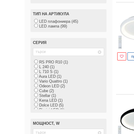
Elmark (1)
ТИП НА АРТИКУЛА
LED плафониера (45)
LED лампа (99)
СЕРИЯ
п
RS PRO R10 (1)
L 240 (1)
L 710 S (1)
Aura LED (1)
Vario Quattro (1)
Odeon LED (2)
Cube (2)
Stellar (1)
Kena LED (1)
Dolce LED (5)
Rimini LED (1)
NUVOLA LED (1)
Dafne LED (2)
МОЩНОСТ, W
DOLCE LED (1)