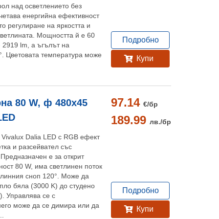
рол над осветлението без
ъчетава енергийна ефективност
то регулиране на яркостта и
светлината. Мощността й е 60
Подробно
 2919 lm, а ъгълът на
0°. Цветовата температура може
Купи
.
97.14
на 80 W, ф 480x45
€/
бр
 LED
189.99
лв./
бр
Vivalux Dalia LED с RGB ефект
тка и разсейвател със
 Предназначен е за открит
ност 80 W, има светлинен поток
тлинния сноп 120°. Може да
опло бяла (3000 K) до студено
Подробно
). Управлява се с
него може да се димира или да
Купи
..