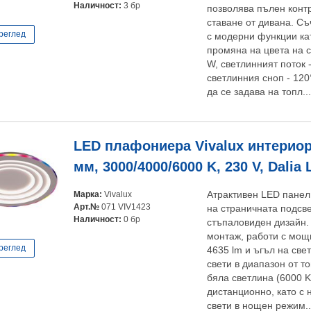
Наличност:
3 бр
позволява пълен конт
ставане от дивана. С
реглед
с модерни функции ка
промяна на цвета на 
W, светлинният поток -
светлинния сноп - 12
да се задава на топл..
LED плафониера Vivalux интериор
мм, 3000/4000/6000 K, 230 V, Dalia
Марка:
Vivalux
Атрактивен LED панел 
Арт.№
071 VIV1423
на страничната подсве
Наличност:
0 бр
стъпаловиден дизайн.
монтаж, работи с мощ
реглед
4635 lm и ъгъл на све
свети в диапазон от т
бяла светлина (6000 K
дистанционно, като с 
свети в нощен режим..