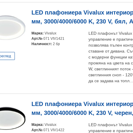
LED плафониера Vivalux интериор
мм, 3000/4000/6000 K, 230 V, бял, 
Марка:
Vivalux
LED плафонът Vivalux
Арт.№
071 VIV1421
управление е практич
Наличност:
2 бр
позволява пълен конт
ставане от дивана. С
реглед
с модерни функции ка
промяна на цвета на 
W, светлинният поток -
светлинния сноп - 12
да се задава на топл..
LED плафониера Vivalux интериор
мм, 3000/4000/6000 K, 230 V, черен
Марка:
Vivalux
LED плафонът Vivalux
Арт.№
071 VIV1422
управление е практич