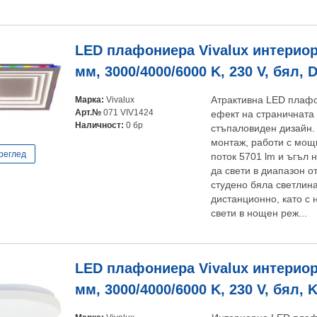
LED плафониера Vivalux интериор
мм, 3000/4000/6000 K, 230 V, бял, 
Марка:
Vivalux
Атрактивна LED плафо
Арт.№
071 VIV1424
ефект на страничната 
Наличност:
0 бр
стъпаловиден дизайн.
монтаж, работи с мощ
реглед
поток 5701 lm и ъгъл 
да свети в диапазон о
студено бяла светлина
дистанционно, като с 
свети в нощен реж...
LED плафониера Vivalux интериор
мм, 3000/4000/6000 K, 230 V, бял, 