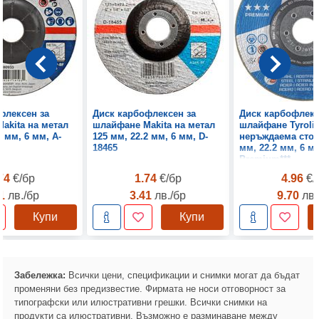
флексен за
Диск карбофлексен за
Диск карбофлекс
akita на метал
шлайфане Makita на метал
шлайфане Tyrolit
2 мм, 6 мм, A-
125 мм, 22.2 мм, 6 мм, D-
неръждаема стом
18465
мм, 22.2 мм, 6 м
Premium***
.74
€/бр
1.74
€/бр
4.96
€/
41
лв./бр
3.41
лв./бр
9.70
лв.
Купи
Купи
Забележка:
Всички цени, спецификации и снимки могат да бъдат
променяни без предизвестие. Фирмата не носи отговорност за
типографски или илюстративни грешки. Всички снимки на
продукти са илюстративни. Възможно е разминаване между