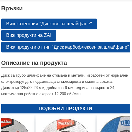
Връзки
Виж категория "Дискове за шлайфане"
Виж продукти на ZAI
Виж продукти от тип "Диск карбофлексен за шлайфане" 
Описание на продукта
Диск за грубо шлайфане на стомана и метали, изработен от нормален
електрокорунд, с подсилваща стъкломрежа и смолна връзка.
Диаметър 125х22.23 мм, дебелина 6 мм, едрина на зърното 24,
максимална работна скорост 12 200 об./мин.
ПОДОБНИ ПРОДУКТИ