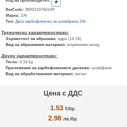
Код на производител:
BarCode:
3800219760149
Марка:
ZAI
Тип:
Диск карбофлексен за шлайфане ZAI
Зърнистост на абразива:
едра (14-24)
Вид на абразивния материал:
алуминиев оксид
Тегло:
0.16 kg
Приложение на карбофлексните дискове:
шлайфане
Вид на обработваемия материал:
метал
Цена с ДДС
1.53
€/
бр.
2.98
лв./бр.