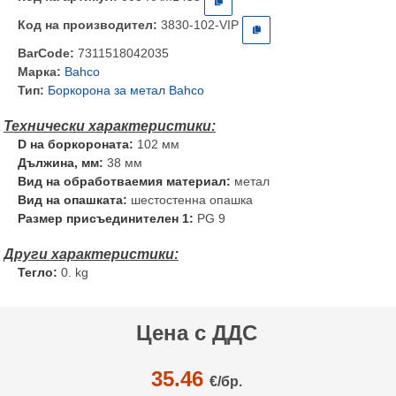
Код на производител:
3830-102-VIP
BarCode:
7311518042035
Марка:
Bahco
Тип:
Боркорона за метал Bahco
D на боркороната:
102 мм
Дължина, мм:
38 мм
Вид на обработваемия материал:
метал
Вид на опашката:
шестостенна опашка
Размер присъединителен 1:
PG 9
Тегло:
0. kg
Цена с ДДС
35.46
€/
бр.