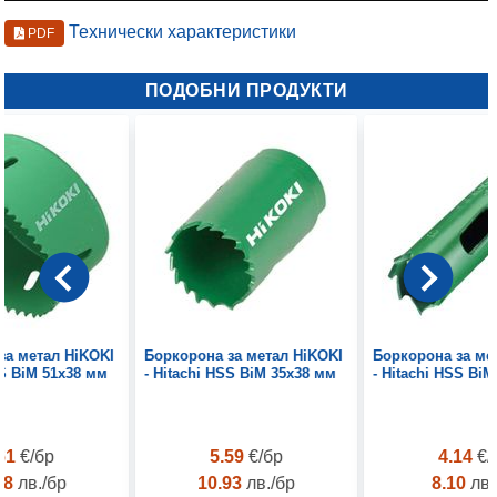
Технически характеристики
PDF
ПОДОБНИ ПРОДУКТИ
за метал HiKOKI
Боркорона за метал HiKOKI
Боркорона за ме
SS BiM 51х38 мм
- Hitachi HSS BiM 35х38 мм
- Hitachi HSS Bi
.61
€/бр
5.59
€/бр
4.14
€/
88
лв./бр
10.93
лв./бр
8.10
лв.