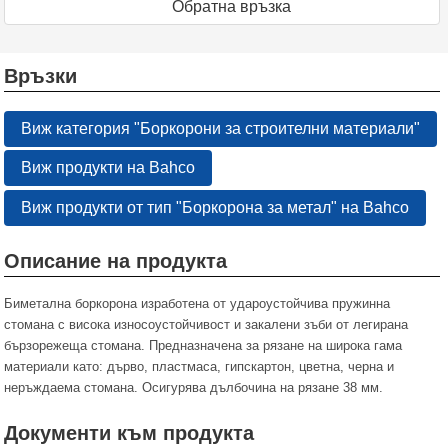
Oбратна връзка
Връзки
Виж категория "Боркорони за строителни материали"
Виж продукти на Bahco
Виж продукти от тип "Боркорона за метал" на Bahco
Описание на продукта
Биметална боркорона изработена от удароустойчива пружинна
стомана с висока износоустойчивост и закалени зъби от легирана
бързорежеща стомана. Предназначена за рязане на широка гама
материали като: дърво, пластмаса, гипскартон, цветна, черна и
неръждаема стомана. Осигурява дълбочина на рязане 38 мм.
Документи към продукта