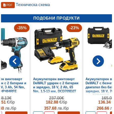
Техническа схема
PDF
ПОДОБНИ ПРОДУКТИ
-35%
-23%
ен винтоверт
Акумулаторен винтоверт
Акумулаторен ви
ен с 2 батерии и
DeWALT ударен с 2 батерии
DeWALT с безчет
 V, 3 Ah, 54 Nm,
и зарядно, 18 V, 2 Ah, 65
двигател без бат
 DHP484RFE
Nm, 1.5-13 мм, DCD709D2T
зарядно, 18 V, 70
мм, DCD791NT
68.13€
237.00€
165.0
0.51
€/бр
182.88
€/бр
136.34
€
.40
лв./бр
357.68
лв./бр
266.66
лв