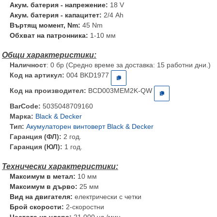
Акум. батерия - напрежение:
18 V
Акум. батерия - капацитет:
2/4 Ah
Въртящ момент, Nm:
45 Nm
Обхват на патронника:
1-10 мм
Наличност
: 0 бр (Средно време за доставка: 15 работни дни.)
Код на артикул:
004 BKD1977
Код на производител:
BCD003MEM2K-QW
BarCode:
5035048709160
Марка:
Black & Decker
Тип:
Акумулаторен винтоверт Black & Decker
Гаранция (ФЛ):
2 год.
Гаранция (ЮЛ):
1 год.
Максимум в метал:
10 мм
Максимум в дърво:
25 мм
Вид на двигателя:
електрически с четки
Брой скорости:
2-скоростни