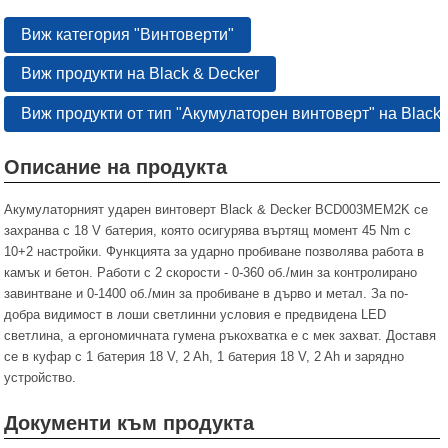
Виж категория "Винтоверти"
Виж продукти на Black & Decker
Виж продукти от тип "Акумулаторен винтоверт" на Black 
Описание на продукта
Акумулаторният ударен винтоверт Black & Decker BCD003MEM2K се
захранва с 18 V батерия, която осигурява въртящ момент 45 Nm с
10+2 настройки. Функцията за ударно пробиване позволява работа в
камък и бетон. Работи с 2 скорости - 0-360 об./мин за контролирано
завинтване и 0-1400 об./мин за пробиване в дърво и метал. За по-
добра видимост в лоши светлинни условия е предвидена LED
светлина, а ергономичната гумена ръкохватка е с мек захват. Доставя
се в куфар с 1 батерия 18 V, 2 Ah, 1 батерия 18 V, 2 Ah и зарядно
устройство.
Документи към продукта